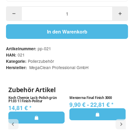
In den Warenkorb
pp-021
Artikelnummer:
021
HAN:
Polierzubehör
Kategorie:
MegaClean Professional GmbH
Hersteller:
Zubehör Artikel
Koch Chemie Lack-Polish grün
Menzerna Final Finish 3000
Me
P1.03 1 l Finish-Politur
9,90 € -
22,81 €
*
1
14,81 €
*