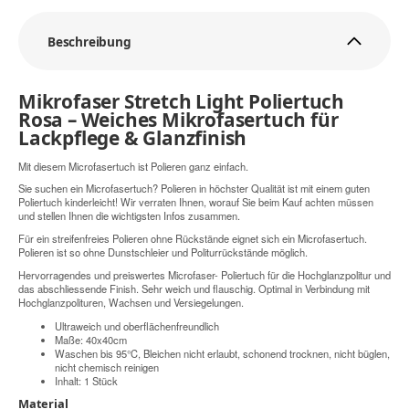
Beschreibung
Mikrofaser Stretch Light Poliertuch
Rosa – Weiches Mikrofasertuch für
Lackpflege & Glanzfinish
Mit diesem Microfasertuch ist Polieren ganz einfach.
Sie suchen ein Microfasertuch? Polieren in höchster Qualität ist mit einem guten
Poliertuch kinderleicht! Wir verraten Ihnen, worauf Sie beim Kauf achten müssen
und stellen Ihnen die wichtigsten Infos zusammen.
Für ein streifenfreies Polieren ohne Rückstände eignet sich ein Microfasertuch.
Polieren ist so ohne Dunstschleier und Politurrückstände möglich.
Hervorragendes und preiswertes Microfaser- Poliertuch für die Hochglanzpolitur und
das abschliessende Finish. Sehr weich und flauschig. Optimal in Verbindung mit
Hochglanzpolituren, Wachsen und Versiegelungen.
Ultraweich und oberflächenfreundlich
Maße: 40x40cm
Waschen bis 95°C, Bleichen nicht erlaubt, schonend trocknen, nicht büglen,
nicht chemisch reinigen
Inhalt: 1 Stück
Material