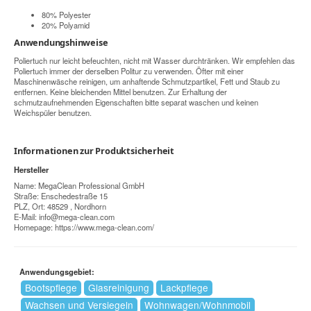
80% Polyester
20% Polyamid
Anwendungshinweise
Poliertuch nur leicht befeuchten, nicht mit Wasser durchtränken. Wir empfehlen das
Poliertuch immer der derselben Politur zu verwenden. Öfter mit einer
Maschinenwäsche reinigen, um anhaftende Schmutzpartikel, Fett und Staub zu
entfernen. Keine bleichenden Mittel benutzen. Zur Erhaltung der
schmutzaufnehmenden Eigenschaften bitte separat waschen und keinen
Weichspüler benutzen.
Informationen zur Produktsicherheit
Hersteller
Name: MegaClean Professional GmbH
Straße: Enschedestraße 15
PLZ, Ort: 48529 , Nordhorn
E-Mail:
info@mega-clean.com
Homepage:
https://www.mega-clean.com/
Anwendungsgebiet:
Bootspflege
Glasreinigung
Lackpflege
Wachsen und Versiegeln
Wohnwagen/Wohnmobil