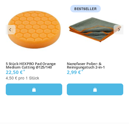
BESTSELLER
5 Stück HEXPRO Pad Orange
Nanofaser Polier- &
Medium Cutting Ø125/140
Reinigungstuch 2-in-1
*
*
22,50 €
2,99 €
4,50 € pro 1 Stück