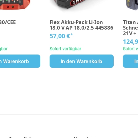
30/CEE
Flex Akku-Pack Li-Ion
Titan
18,0 V AP 18.0/2.5 445886
Schne
21V +
57,00 €
*
124,
gbar
Sofort verfügbar
Sofort 
en Warenkorb
In den Warenkorb
I