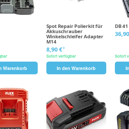
Spot Repair Polierkit für
DB 41
Akkuschrauber
36,9
Winkelschleifer Adapter
M14
8,90 €
*
gbar
Sofort verfügbar
Sofort 
en Warenkorb
In den Warenkorb
I