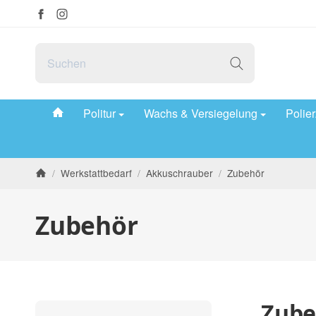
#custom.linkHome#
Politur
Wachs & Versiegelung
Polie
/
Werkstattbedarf
/
Akkuschrauber
/
Zubehör
Startseite
Zubehör
Zube