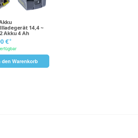
 Akku
llladegerät 14,4 ~
 2 Akku 4 Ah
90 €
*
verfügbar
n den Warenkorb