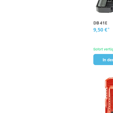
DB 41E
9,50 €
*
Sofort verfü
In d