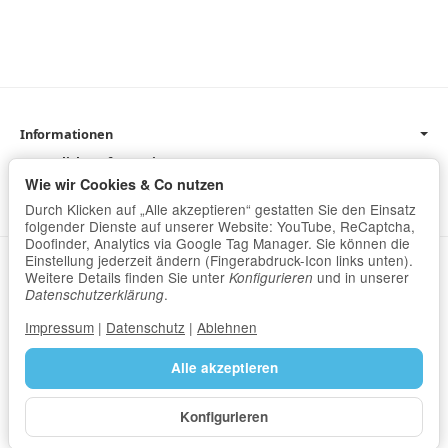
Informationen
Gesetzliche Informationen
Wie wir Cookies & Co nutzen
Newsletter
Durch Klicken auf „Alle akzeptieren“ gestatten Sie den Einsatz
folgender Dienste auf unserer Website: YouTube, ReCaptcha,
Doofinder, Analytics via Google Tag Manager. Sie können die
Einstellung jederzeit ändern (Fingerabdruck-Icon links unten).
Datenschutz
•
Impressum
Weitere Details finden Sie unter
und in unserer
Konfigurieren
.
Datenschutzerklärung
Vertrag widerrufen
Impressum
|
Datenschutz
|
Ablehnen
Alle akzeptieren
Konfigurieren
*
Alle Preise inkl. gesetzlicher USt., zzgl.
Versand
© I.P.A. GmbH