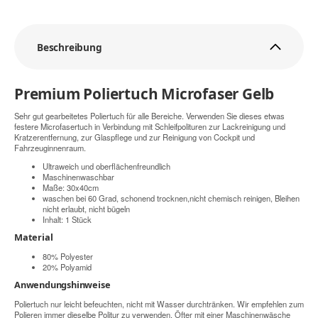
Beschreibung
Premium Poliertuch Microfaser Gelb
Sehr gut gearbeitetes Poliertuch für alle Bereiche. Verwenden Sie dieses etwas
festere Microfasertuch in Verbindung mit Schleifpolituren zur Lackreinigung und
Kratzerentfernung, zur Glaspflege und zur Reinigung von Cockpit und
Fahrzeuginnenraum.
Ultraweich und oberflächenfreundlich
Maschinenwaschbar
Maße: 30x40cm
waschen bei 60 Grad, schonend trocknen,nicht chemisch reinigen, Bleihen
nicht erlaubt, nicht bügeln
Inhalt: 1 Stück
Material
80% Polyester
20% Polyamid
Anwendungshinweise
Poliertuch nur leicht befeuchten, nicht mit Wasser durchtränken. Wir empfehlen zum
Polieren immer dieselbe Politur zu verwenden. Öfter mit einer Maschinenwäsche