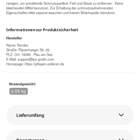
reinigen, um anhaftende Schmutzpartikel, Fett und Staub zu entfernen. Keine
bleichenden Mittel benutzen. Zur Erhaltung der schmutzaufnehmenden
Eigenschaften bitte separat waschen und keinen Weichspüler benutzen.
Informationen zur Produktsicherheit
Hersteller
Name: Nordex
Straße: Plauerhaeger Str. 26
PLZ, Ort: 19395 , Plau am See
E-Mail:
support@ipa-gmbh.com
Homepage:
https://pflegen-polieren.de
Versandgewicht:
0,05 kg
Lieferumfang