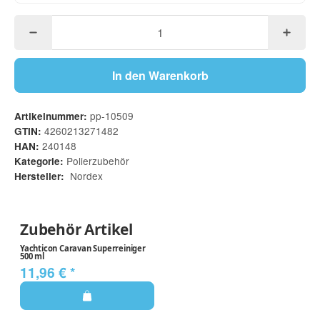
In den Warenkorb
pp-10509
Artikelnummer:
4260213271482
GTIN:
240148
HAN:
Polierzubehör
Kategorie:
Nordex
Hersteller:
Zubehör Artikel
Yachticon Caravan Superreiniger
500 ml
11,96 €
*