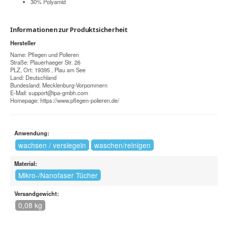
30% Polyamid
Informationen zur Produktsicherheit
Hersteller
Name: Pflegen und Polieren
Straße: Plauerhaeger Str. 26
PLZ, Ort: 19395 , Plau am See
Land: Deutschland
Bundesland: Mecklenburg-Vorpommern
E-Mail:
support@ipa-gmbh.com
Homepage:
https://www.pflegen-polieren.de/
Anwendung:
wachsen / versiegeln
waschen/reinigen
Material:
Mikro-/Nanofaser Tücher
Versandgewicht:
0,08 kg