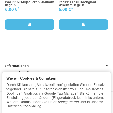
Pad PP-GL140 polieren Ø140mm
Pad PP-GL140 Hochglanz
in gelb
Ø140mm in grün
*
*
6,00 €
6,00 €
Informationen
Gesetzliche Informationen
Wie wir Cookies & Co nutzen
Newsletter
Durch Klicken auf „Alle akzeptieren“ gestatten Sie den Einsatz
folgender Dienste auf unserer Website: YouTube, ReCaptcha,
Doofinder, Analytics via Google Tag Manager. Sie können die
Einstellung jederzeit ändern (Fingerabdruck-Icon links unten).
Datenschutz
•
Impressum
Weitere Details finden Sie unter
und in unserer
Konfigurieren
.
Datenschutzerklärung
Vertrag widerrufen