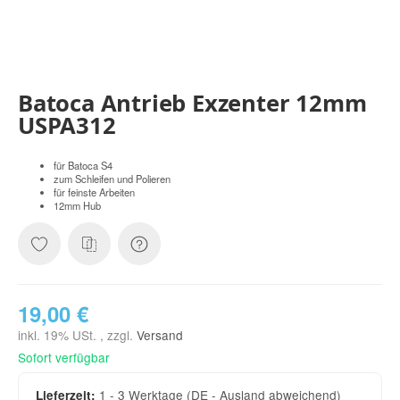
Batoca Antrieb Exzenter 12mm
USPA312
für Batoca S4
zum Schleifen und Polieren
für feinste Arbeiten
12mm Hub
19,00 €
inkl. 19% USt. , zzgl.
Versand
Sofort verfügbar
1 - 3 Werktage
(DE - Ausland abweichend)
Lieferzeit: