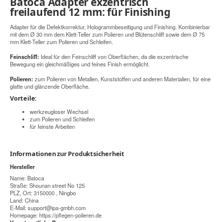
Batoca Adapter exzentrisch
freilaufend 12 mm: für Finishing
Adapter für die Defektkorrektur, Hologrammbeseitigung und Finishing. Kombinierbar
mit dem Ø 30 mm dem Klett-Teller zum Polieren und Blütenschliff sowie dem Ø 75
mm Klett-Teller zum Polieren und Schleifen.
Feinschliff:
Ideal für den Feinschliff von Oberflächen, da die exzentrische
Bewegung ein gleichmäßiges und feines Finish ermöglicht.
Polieren:
zum Polieren von Metallen, Kunststoffen und anderen Materialien, für eine
glatte und glänzende Oberfläche.
Vorteile:
werkzeugloser Wechsel
zum Polieren und Schleifen
für feinste Arbeiten
Informationen zur Produktsicherheit
Hersteller
Name: Batoca
Straße: Shounan street No 125
PLZ, Ort: 3150000 , Ningbo
Land: China
E-Mail:
support@ipa-gmbh.com
Homepage:
https://pflegen-polieren.de