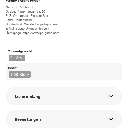
Verantwortliche Person
Name: I.P.A. GmbH
Straße: Plauerhaeger Str. 26
PLZ, Ort: 19395 , Plau am See
Land: Deutschland
Bundesland: Mecklenburg-Vorpommern
E-Mail:
support@ipa-gmbh.com
Homepage:
https://www.ipa-gmbh.com
Versandgewicht:
0,12 kg
Inhalt:
1,00 Stück
Lieferumfang
Bewertungen