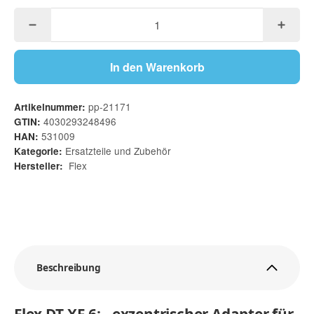
In den Warenkorb
pp-21171
Artikelnummer:
4030293248496
GTIN:
531009
HAN:
Ersatzteile und Zubehör
Kategorie:
Flex
Hersteller:
Beschreibung
Flex DT-XF 6: - exzentrischer Adapter für