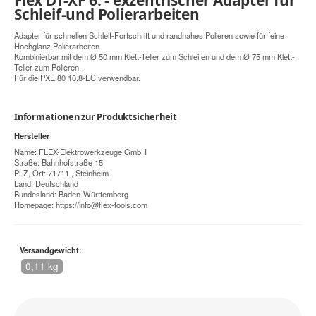
Schleif-und Polierarbeiten
Adapter für schnellen Schleif-Fortschritt und randnahes Polieren sowie für feine
Hochglanz Polierarbeiten.
Kombinierbar mit dem Ø 50 mm Klett-Teller zum Schleifen und dem Ø 75 mm Klett-
Teller zum Polieren.
Für die PXE 80 10.8-EC verwendbar.
Informationen zur Produktsicherheit
Hersteller
Name: FLEX-Elektrowerkzeuge GmbH
Straße: Bahnhofstraße 15
PLZ, Ort: 71711 , Steinheim
Land: Deutschland
Bundesland: Baden-Württemberg
Homepage:
https://info@flex-tools.com
Versandgewicht:
0,11 kg