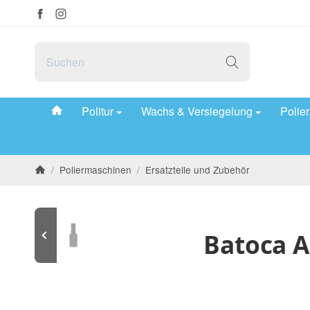
#custom.linkHome#
Politur
Wachs & Versiegelung
Polie
/
Poliermaschinen
/
Ersatzteile und Zubehör
Startseite
Batoca 