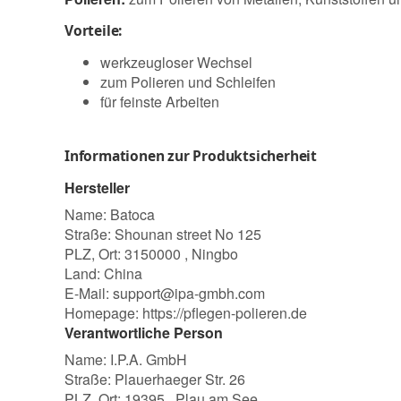
Vorteile:
werkzeugloser Wechsel
zum Polieren und Schleifen
für feinste Arbeiten
Informationen zur Produktsicherheit
Hersteller
Name: Batoca
Straße: Shounan street No 125
PLZ, Ort: 3150000 , Ningbo
Land: China
E-Mail:
support@ipa-gmbh.com
Homepage:
https://pflegen-polieren.de
Verantwortliche Person
Name: I.P.A. GmbH
Straße: Plauerhaeger Str. 26
PLZ, Ort: 19395 , Plau am See