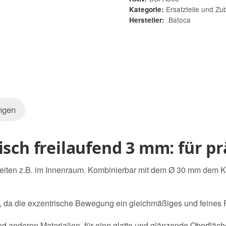
Ersatzteile und Zu
Kategorie:
Batoca
Hersteller:
ngen
sch freilaufend 3 mm: für prä
rbeiten z.B. im Innenraum. Kombinierbar mit dem Ø 30 mm dem Kl
n, da die exzentrische Bewegung ein gleichmäßiges und feines F
d anderen Materialien, für eine glatte und glänzende Oberfläch