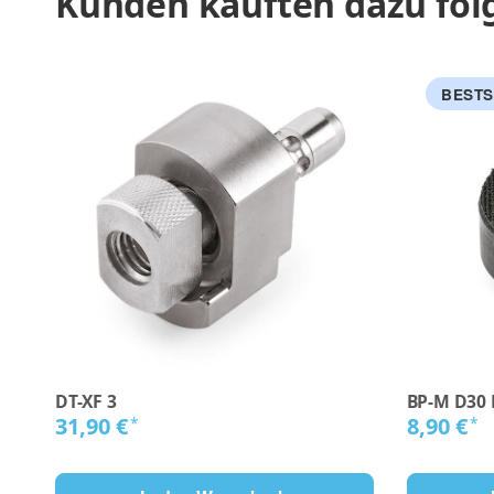
Kunden kauften dazu folg
BESTS
DT-XF 3
BP-M D30 
31,90 €
8,90 €
*
*