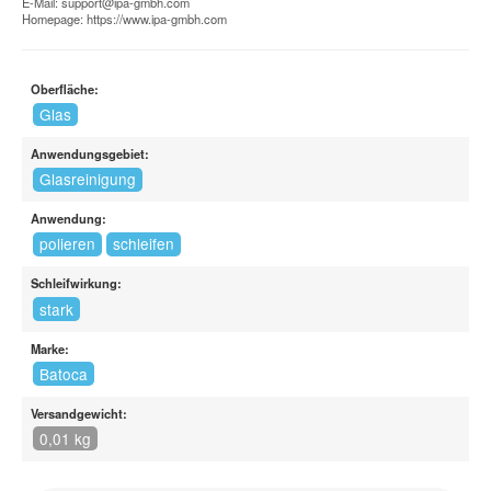
E-Mail:
support@ipa-gmbh.com
Homepage:
https://www.ipa-gmbh.com
Oberfläche:
Glas
Anwendungsgebiet:
Glasreinigung
Anwendung:
polieren
schleifen
Schleifwirkung:
stark
Marke:
Batoca
Versandgewicht:
0,01 kg