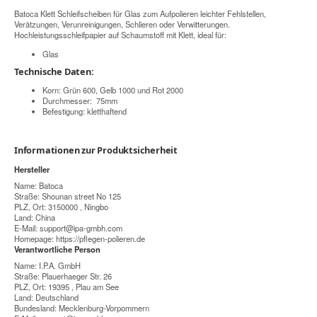
Batoca Klett Schleifscheiben für Glas zum Aufpolieren leichter Fehlstellen,
Verätzungen, Verunreinigungen, Schlieren oder Verwitterungen.
Hochleistungsschleifpapier auf Schaumstoff mit Klett, ideal für:
Glas
Technische Daten:
Korn: Grün 600, Gelb 1000 und Rot 2000
Durchmesser: 75mm
Befestigung: kletthaftend
Informationen zur Produktsicherheit
Hersteller
Name: Batoca
Straße: Shounan street No 125
PLZ, Ort: 3150000 , Ningbo
Land: China
E-Mail:
support@ipa-gmbh.com
Homepage:
https://pflegen-polieren.de
Verantwortliche Person
Name: I.P.A. GmbH
Straße: Plauerhaeger Str. 26
PLZ, Ort: 19395 , Plau am See
Land: Deutschland
Bundesland: Mecklenburg-Vorpommern