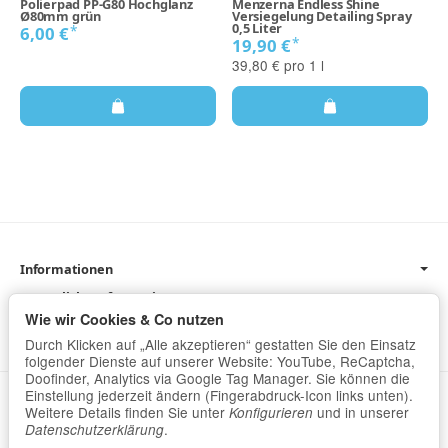
Polierpad PP-G80 Hochglanz
Menzerna Endless Shine
Ø80mm grün
Versiegelung Detailing Spray
0,5 Liter
*
6,00 €
*
19,90 €
39,80 € pro 1 l
Informationen
Gesetzliche Informationen
Wie wir Cookies & Co nutzen
Newsletter
Durch Klicken auf „Alle akzeptieren“ gestatten Sie den Einsatz
folgender Dienste auf unserer Website: YouTube, ReCaptcha,
Doofinder, Analytics via Google Tag Manager. Sie können die
Einstellung jederzeit ändern (Fingerabdruck-Icon links unten).
Datenschutz
•
Impressum
Weitere Details finden Sie unter
und in unserer
Konfigurieren
.
Datenschutzerklärung
Vertrag widerrufen