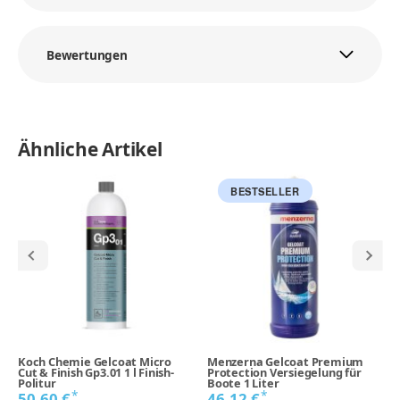
Bewertungen
Ähnliche Artikel
BESTSELLER
Koch Chemie Gelcoat Micro
Menzerna Gelcoat Premium
Cut & Finish Gp3.01 1 l Finish-
Protection Versiegelung für
Politur
Boote 1 Liter
*
*
50,60 €
46,12 €