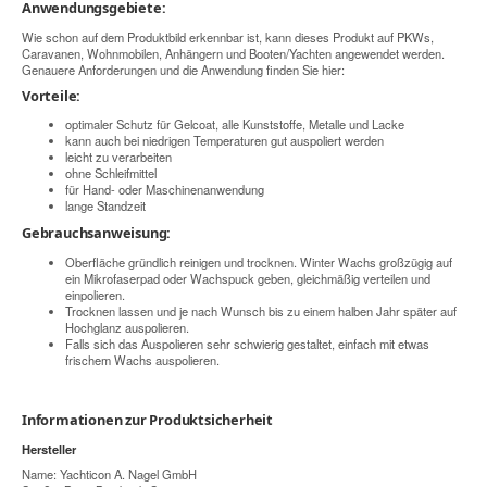
Anwendungsgebiete:
Wie schon auf dem Produktbild erkennbar ist, kann dieses Produkt auf PKWs,
Caravanen, Wohnmobilen, Anhängern und Booten/Yachten angewendet werden.
Genauere Anforderungen und die Anwendung finden Sie hier:
Vorteile:
optimaler Schutz für Gelcoat, alle Kunststoffe, Metalle und Lacke
kann auch bei niedrigen Temperaturen gut auspoliert werden
leicht zu verarbeiten
ohne Schleifmittel
für Hand- oder Maschinenanwendung
lange Standzeit
Gebrauchsanweisung:
Oberfläche gründlich reinigen und trocknen. Winter Wachs großzügig auf
ein Mikrofaserpad oder Wachspuck geben, gleichmäßig verteilen und
einpolieren.
Trocknen lassen und je nach Wunsch bis zu einem halben Jahr später auf
Hochglanz auspolieren.
Falls sich das Auspolieren sehr schwierig gestaltet, einfach mit etwas
frischem Wachs auspolieren.
Informationen zur Produktsicherheit
Hersteller
Name: Yachticon A. Nagel GmbH