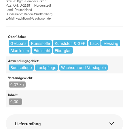
Straße: Bgm.-Bombeck-Str. 1
PLZ, Ort: D-22851 , Norderstedt
Land: Deutschland
Bundesland: Baden-Württemberg
E-Mail:
yachticon@yachticon.de
Oberfläche:
Gelcoats
Kunsstoffe
Kunststoff & GFK
Lack
Messing
Aluminium
Edelstahl
Fiberglas
Anwendungsgebiet:
Bootspflege
Lackpflege
Wachsen und Versiegeln
Versandgewicht:
0,37 kg
Inhalt:
0,30 l
Lieferumfang