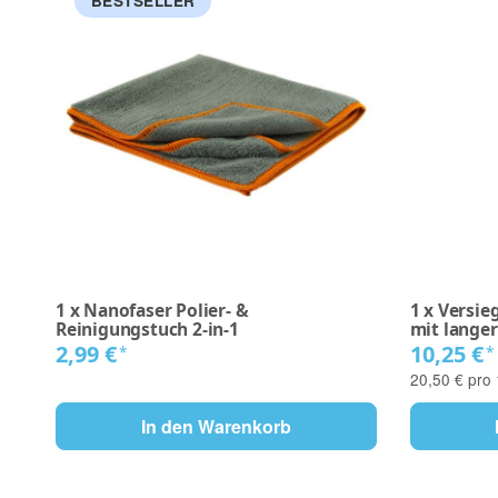
BESTSELLER
1
x
Nanofaser Polier- &
1
x
Versie
Reinigungstuch 2-in-1
mit langer
2,99 €
10,25 €
*
*
20,50 € pro 
In den Warenkorb