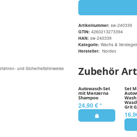
sw-240339
Artikelnummer:
4260213273394
GTIN:
sw-240339
HAN:
Wachs & Versiege
Kategorie:
Nordex
Hersteller:
Zubehör Art
efahren- und Sicherheitshinweise
Autowasch-Set
Set M
mit Menzerna
Auto
Shampoo
Wash
Wasc
24,90 €
*
Grit 
16,9