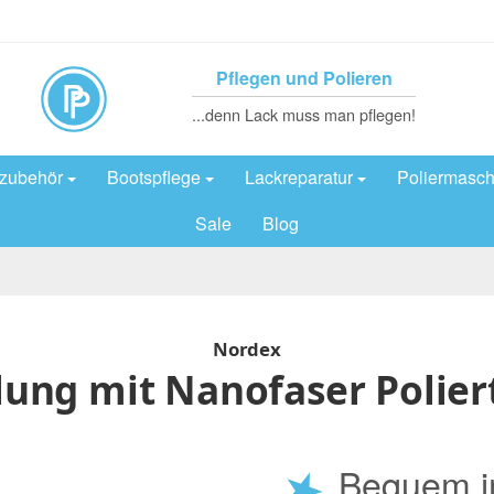
Pflegen und Polieren
...denn Lack muss man pflegen!
rzubehör
Bootspflege
Lackreparatur
Poliermasch
Sale
Blog
Nordex
lung mit Nanofaser Polie
★
Bequem i