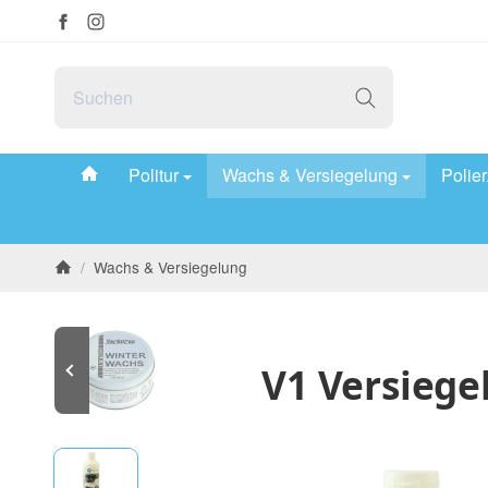
#custom.linkHome#
Politur
Wachs & Versiegelung
Polie
/
Wachs & Versiegelung
Startseite
V1 Versiege