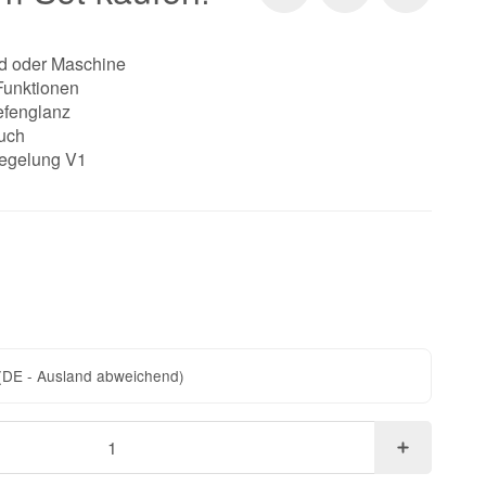
nd oder Maschine
Funktionen
efenglanz
tuch
iegelung V1
(DE - Ausland abweichend)