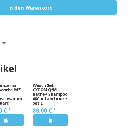
In den Warenkorb
lung
ikel
enzerna
Wasch Set
wäsche MZ
GYEON Q²M
Bathe+ Shampoo
hschwamm
400 ml and more
Guard
Set L
0 €
*
39,00 €
*