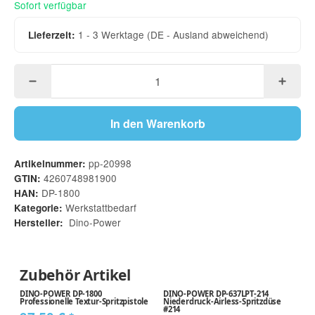
Sofort verfügbar
1 - 3 Werktage
(DE - Ausland abweichend)
Lieferzeit:
In den Warenkorb
pp-20998
Artikelnummer:
4260748981900
GTIN:
DP-1800
HAN:
Werkstattbedarf
Kategorie:
Dino-Power
Hersteller:
Zubehör Artikel
DINO-POWER DP-1800
DINO-POWER DP-637LPT-214
D
Professionelle Textur-Spritzpistole
Niederdruck-Airless-Spritzdüse
M
#214
Gi