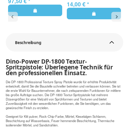
97,50 €
*
14,00 €
*
1
Beschreibung
Dino-Power DP-1800 Textur-
Spritzpistole: Überlegene Technik für
den professionellen Einsatz.
Die DP-1800 Professional Texture Spray Pistole wurde für erhöhte Produktivität
entwickelt, damit Sie die Baustelle schneller betreten und verlassen können. Sie ist
die erste Wahl für Bauunternehmer, die nach zeitsparenden Funktionen für mittlere
bis große Aufträge suchen. Die DP-1800 Textur-Spritzpistole hat mehrere
Düsengrößen für eine Vielzahl von Sprühformen und Texturen und bietet
Zuverlässigkeit mit den wesentlichen Funktionen, die Sie benötigen, um das
gewünschte Finish zu erzielen.
Geeignet für Kitt pulver, Rock-Chip-Farbe, Mörtel, Kieselalgen Schlamm,
Beschichtung auf Wasserbasis, Feuer hemmende Beschichtung, Thermische
isolierender Mörtel, und Sandstrahlen.