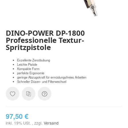
DINO-POWER DP-1800
Professionelle Textur-
Spritzpistole
Exzellente Zerstäubung
Leichte Pistole
Kompakte Form
perfekte Ergonomie
geringe Abzugskraft für ermüdungsfreies Arbeiten
Schneller Düsen- und Filterwechsel
97,50 €
inkl. 19% USt. , zzgl.
Versand