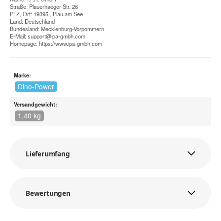
Straße: Plauerhaeger Str. 26
PLZ, Ort: 19395 , Plau am See
Land: Deutschland
Bundesland: Mecklenburg-Vorpommern
E-Mail:
support@ipa-gmbh.com
Homepage:
https://www.ipa-gmbh.com
Marke:
Dino-Power
Versandgewicht:
1,40 kg
Lieferumfang
Bewertungen