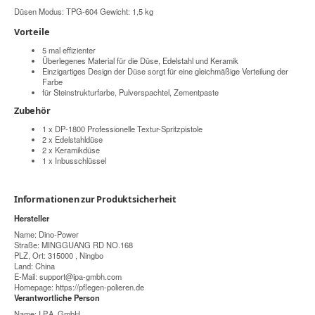
Düsen Modus: TPG-604 Gewicht: 1,5 kg
Vorteile
5 mal effizienter
Überlegenes Material für die Düse, Edelstahl und Keramik
Einzigartiges Design der Düse sorgt für eine gleichmäßige Verteilung der
Farbe
für Steinstrukturfarbe, Pulverspachtel, Zementpaste
Zubehör
1 x DP-1800 Professionelle Textur-Spritzpistole
2 x Edelstahldüse
2 x Keramikdüse
1 x Inbusschlüssel
Informationen zur Produktsicherheit
Hersteller
Name: Dino-Power
Straße: MINGGUANG RD NO.168
PLZ, Ort: 315000 , Ningbo
Land: China
E-Mail:
support@ipa-gmbh.com
Homepage:
https://pflegen-polieren.de
Verantwortliche Person
Name: I.P.A. GmbH