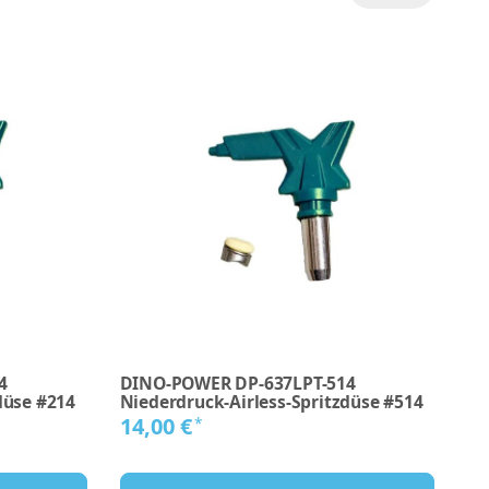
4
DINO-POWER DP-637LPT-514
DI
düse #214
Niederdruck-Airless-Spritzdüse #514
Mi
14,00 €
2
*