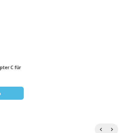
ter C für
b