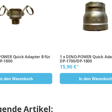
OWER Quick Adapter B für
1
x
DINO-POWER Quick Adap
P-1800
DP-1700/DP-1800
15,90 €
*
In den Warenkorb
In den Warenkor
ende Artikel: