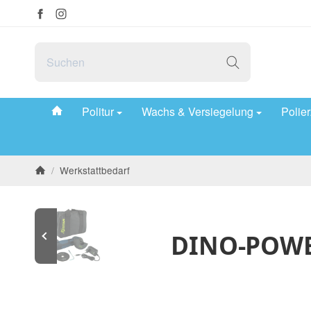
#custom.linkHome#
Politur
Wachs & Versiegelung
Polie
/
Werkstattbedarf
Startseite
DINO-POWER