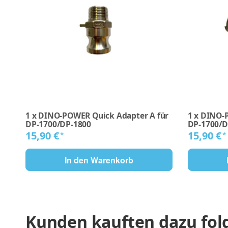
1
x
DINO-POWER Quick Adapter A für
1
x
DINO-P
DP-1700/DP-1800
DP-1700/D
15,90 €
15,90 €
*
*
In den Warenkorb
Kunden kauften dazu folg