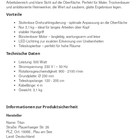
Arbeitsbereich und klare Sicht auf die Oberfläche. Perfekt für Maler, Trockenbauer
und ambitionierte Heimwerker, die Wert auf saubere, glatte Ergebnisse legen.
Vorteile
Stufenlose Drehzahlregulierung - optimale Anpassung an die Oberfläche
Nur 3,1 kg – ideal für langes Arbeiten über Kopf
stabiler Handgriff
Bürstenloser Motor – langlebig, wartungsarm und leise
LED-Lichtring zur exakten Erkennung von Unebenheiten
Teleskopierbar – perfekt für hohe Räume
Technische Daten
Leistung: 500 Watt
Stromspannung: 230 V / ~ 50 Hz
Rotationsgeschwindigkeit: 900 - 2100 r/min
Grundplatte: Ø 230 mm
Teleskopstange: 120 - 205 cm
Kabellänge: 4 m
Gewicht: 3,1 kg
Informationen zur Produktsicherheit
Hersteller
Name: Titan
Straße: Plauerhaeger Str. 26
PLZ, Ort: 19395 , Plau am See
Land: Deutschland