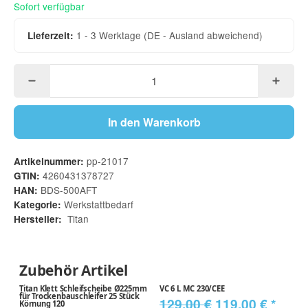
Sofort verfügbar
1 - 3 Werktage
(DE - Ausland abweichend)
Lieferzeit:
In den Warenkorb
pp-21017
Artikelnummer:
4260431378727
GTIN:
BDS-500AFT
HAN:
Werkstattbedarf
Kategorie:
Titan
Hersteller:
Zubehör Artikel
Titan Klett Schleifscheibe Ø225mm
VC 6 L MC 230/CEE
für Trockenbauschleifer 25 Stück
129,00 €
119,00 €
*
Körnung 120