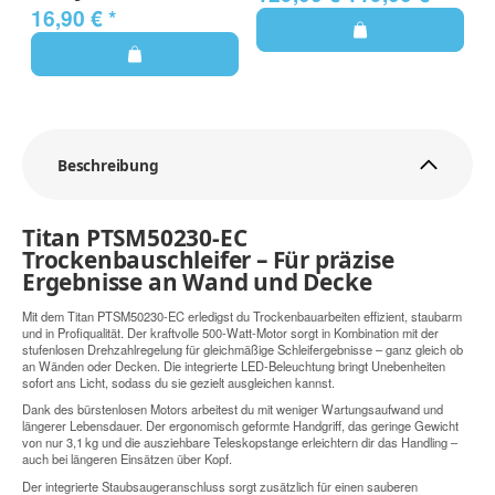
16,90 €
*
Beschreibung
Titan PTSM50230-EC
Trockenbauschleifer – Für präzise
Ergebnisse an Wand und Decke
Mit dem Titan PTSM50230-EC erledigst du Trockenbauarbeiten effizient, staubarm
und in Profiqualität. Der kraftvolle 500-Watt-Motor sorgt in Kombination mit der
stufenlosen Drehzahlregelung für gleichmäßige Schleifergebnisse – ganz gleich ob
an Wänden oder Decken. Die integrierte LED-Beleuchtung bringt Unebenheiten
sofort ans Licht, sodass du sie gezielt ausgleichen kannst.
Dank des bürstenlosen Motors arbeitest du mit weniger Wartungsaufwand und
längerer Lebensdauer. Der ergonomisch geformte Handgriff, das geringe Gewicht
von nur 3,1 kg und die ausziehbare Teleskopstange erleichtern dir das Handling –
auch bei längeren Einsätzen über Kopf.
Der integrierte Staubsaugeranschluss sorgt zusätzlich für einen sauberen