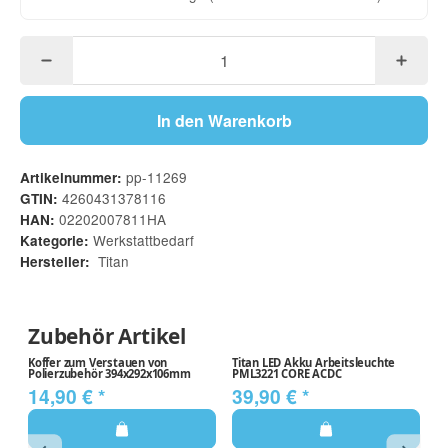
In den Warenkorb
pp-11269
Artikelnummer:
4260431378116
GTIN:
02202007811HA
HAN:
Werkstattbedarf
Kategorie:
Titan
Hersteller:
Zubehör Artikel
Koffer zum Verstauen von
Titan LED Akku Arbeitsleuchte
Ti
Polierzubehör 394x292x106mm
PML3221 CORE ACDC
In
14,90 €
*
39,90 €
*
1