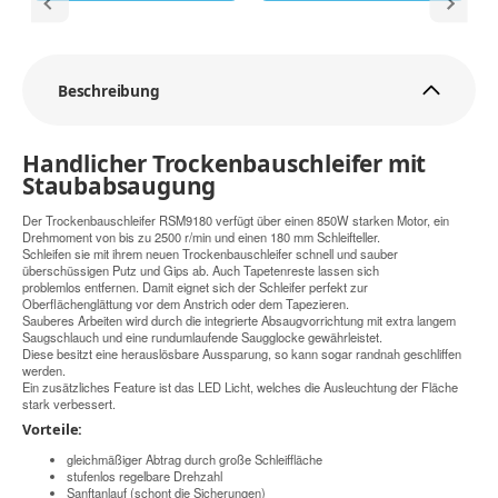
Beschreibung
Handlicher Trockenbauschleifer mit
Staubabsaugung
Der Trockenbauschleifer RSM9180 verfügt über einen 850W starken Motor, ein
Drehmoment von bis zu 2500 r/min und einen 180 mm Schleifteller.
Schleifen sie mit ihrem neuen Trockenbauschleifer schnell und sauber
überschüssigen Putz und Gips ab. Auch Tapetenreste lassen sich
problemlos entfernen. Damit eignet sich der Schleifer perfekt zur
Oberflächenglättung vor dem Anstrich oder dem Tapezieren.
Sauberes Arbeiten wird durch die integrierte Absaugvorrichtung mit extra langem
Saugschlauch und eine rundumlaufende Saugglocke gewährleistet.
Diese besitzt eine herauslösbare Aussparung, so kann sogar randnah geschliffen
werden.
Ein zusätzliches Feature ist das LED Licht, welches die Ausleuchtung der Fläche
stark verbessert.
Vorteile:
gleichmäßiger Abtrag durch große Schleiffläche
stufenlos regelbare Drehzahl
Sanftanlauf (schont die Sicherungen)