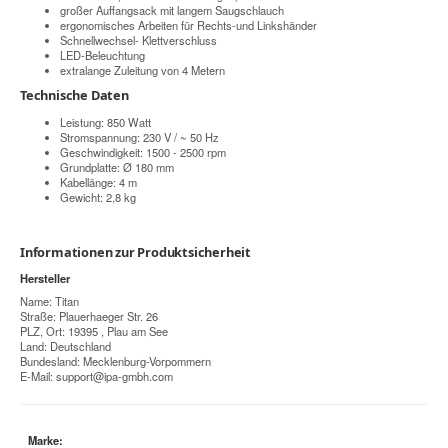
großer Auffangsack mit langem Saugschlauch
ergonomisches Arbeiten für Rechts-und Linkshänder
Schnellwechsel- Klettverschluss
LED-Beleuchtung
extralange Zuleitung von 4 Metern
Technische Daten
Leistung: 850 Watt
Stromspannung: 230 V / ~ 50 Hz
Geschwindigkeit: 1500 - 2500 rpm
Grundplatte: Ø 180 mm
Kabellänge: 4 m
Gewicht: 2,8 kg
Informationen zur Produktsicherheit
Hersteller
Name: Titan
Straße: Plauerhaeger Str. 26
PLZ, Ort: 19395 , Plau am See
Land: Deutschland
Bundesland: Mecklenburg-Vorpommern
E-Mail:
support@ipa-gmbh.com
Marke: