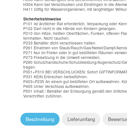
H304 Kann bei Verschlucken und Eindringen in die Atemwe
H411 Giftig für Wasserorganismen, mit langfristiger Wirku
Sicherheitshinweise
P101 Ist ärztlicher Rat erforderlich, Verpackung oder Ken
P102 Darf nicht in die Hände von Kindern gelangen.
P210 Von Hitze, heißen Oberflächen, Funken, offenen F
fernhalten. Nicht rauchen.
P233 Behälter dicht verschlossen halten.
P261 Einatmen von Staub/Rauch/Gas/Nebel/Dampf/Aeros
P271 Nur im Freien oder in gut belüfteten Räumen verwe
P273 Freisetzung in die Umwelt vermeiden.
P280 Schutzhandschuhe/Schutzkleidung/Augenschutz/Gesi
tragen.
P301+P310 BEI VERSCHLUCKEN: Sofort GIFTINFORMAT
P331 KEIN Erbrechen herbeiführen.
P403+P235 An einem gut belüfteten Ort aufbewahren. Küh
P405 Unter Verschluss aufbewahren.
P501 Inhalt / Behälter der Entsorgung gemäß den örtliche
Vorschriften zuführen.
Beschreibung
Lieferumfang
Bewertu