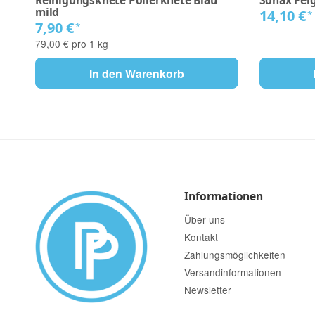
Reinigungsknete Polierknete Blau
Sonax Fel
mild
14,10 €
*
7,90 €
*
79,00 € pro 1 kg
In den Warenkorb
Informationen
Über uns
Kontakt
Zahlungsmöglichkeiten
Versandinformationen
Newsletter