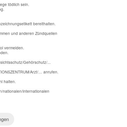
ge tödlich sein.
ng.
nzeichnungsetikett bereithalten.
lammen und anderen Zündquellen
ol vermeiden.
nden.
chtsschutz/Gehörschutz/...
IONSZENTRUM/Arzt/… anrufen.
l halten.
n/nationalen/internationalen
ngen