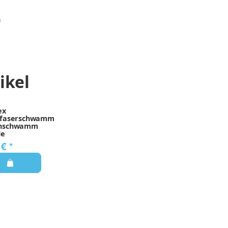
e
ikel
ex
ofaserschwamm
hschwamm
le
 €
*