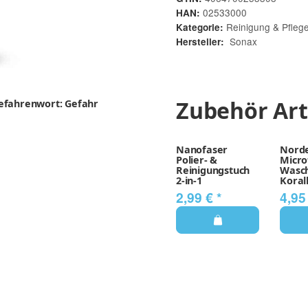
02533000
HAN:
Reinigung & Pfleg
Kategorie:
Sonax
Hersteller:
Zubehör Art
efahrenwort: Gefahr
Nanofaser
Nord
Polier- &
Micr
Reinigungstuch
Wasc
2-in-1
Koral
2,99 €
*
4,95