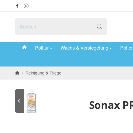
#custom.linkHome#
Politur
Wachs & Versiegelung
Polie
/
Reinigung & Pflege
Startseite
Sonax PR