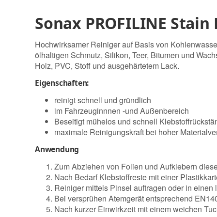
Sonax PROFILINE Stain E
Hochwirksamer Reiniger auf Basis von Kohlenwassersto
ölhaltigen Schmutz, Silikon, Teer, Bitumen und Wach
Holz, PVC, Stoff und ausgehärtetem Lack.
Eigenschaften:
reinigt schnell und gründlich
im Fahrzeuginnnen -und Außenbereich
Beseitigt mühelos und schnell Klebstoffrückst
maximale Reinigungskraft bei hoher Materialver
Anwendung
Zum Abziehen von Folien und Aufklebern diese
Nach Bedarf Klebstoffreste mit einer Plastikka
Reiniger mittels Pinsel auftragen oder in einen
Bei versprühen Atemgerät entsprechend EN140 m
Nach kurzer Einwirkzeit mit einem weichen Tu