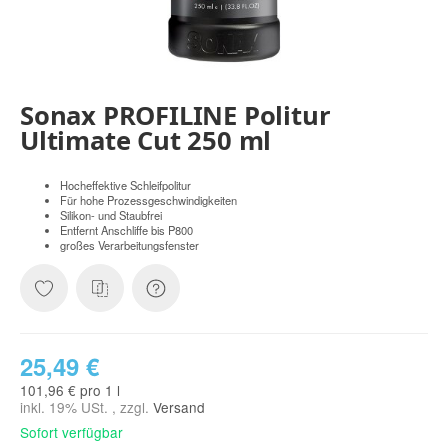
Sonax PROFILINE Politur
Ultimate Cut 250 ml
Hocheffektive Schleifpolitur
Für hohe Prozessgeschwindigkeiten
Silikon- und Staubfrei
Entfernt Anschliffe bis P800
großes Verarbeitungsfenster
25,49 €
101,96 € pro 1 l
inkl. 19% USt. , zzgl.
Versand
Sofort verfügbar