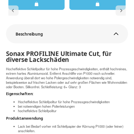
Beschreibung
Sonax PROFILINE Ultimate Cut, für
diverse Lackschäden
Hocheffektive Schleifpolitur für hohe Prozessgeschwindigkeiten, enthält hochreines,
extrem hartes Aluminiumoxid. Entfernt Anschliffe von P1000 noch schneller.
Anwendung überall dort wo hohe Poliergeschwindigkeiten notwendig sind,
beispielsweise auf frischen Lacken oder auf sehr großen Flächen wie Wohnmobilen
oder Booten. Silikonfrei. Schleifleistung: 6+ Glanz: 3
Eigenschaften:
Hocheffektive Schleifpolitur für hohe Prozessgeschwindigkeiten
bei notwendigen hohen Polierleistungen
hocheffektive Schleifpolitur
Produktanwendung
Lack bei Bedarf vorher mit Schleifpapier der Körnung P1000 (oder feiner)
anschleifen.