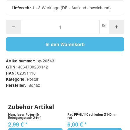
1 - 3 Werktage
(DE - Ausland abweichend)
Lieferzeit:
Stk
In den Warenkorb
pp-20543
Artikelnummer:
4064700239142
GTIN:
02391410
HAN:
Politur
Kategorie:
Sonax
Hersteller:
Zubehör Artikel
Nanofaser Polier- &
Pad PP-GL140 schleifen Ø140mm
So
Reinigungstuch 2-in-1
rot
3
2,99 €
*
6,00 €
*