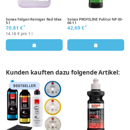
Sonax Felgen Reiniger Red Max
Sonax PROFILINE Politur NP 03-
5 l
06 1 l
l
*
*
70,81 €
42,69 €
14,16 € pro 1 l
Kunden kauften dazu folgende Artikel:
BESTSELLER