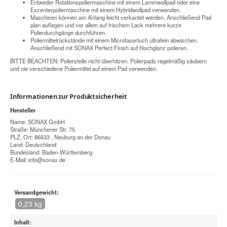
Entweder Rotationspoliermaschine mit einem Lammwollpad oder eine
Exzenterpoliermaschine mit einem Hybridwollpad verwenden.
Maschinen können am Anfang leicht verkantet werden. Anschließend Pad
plan auflegen und vor allem auf frischem Lack mehrere kurze
Polierdurchgänge durchführen.
Poliermittelrückstände mit einem Microfasertuch ultrafein abwischen.
Anschließend mit SONAX Perfect Finish auf Hochglanz polieren.
BITTE BEACHTEN: Polierstelle nicht überhitzen. Polierpads regelmäßig säubern
und nie verschiedene Poliermittel auf einem Pad verwenden.
Informationen zur Produktsicherheit
Hersteller
Name: SONAX GmbH
Straße: Münchener Str. 75
PLZ, Ort: 86633 , Neuburg an der Donau
Land: Deutschland
Bundesland: Baden-Württemberg
E-Mail:
info@sonax.de
Versandgewicht:
0,23 kg
Inhalt: