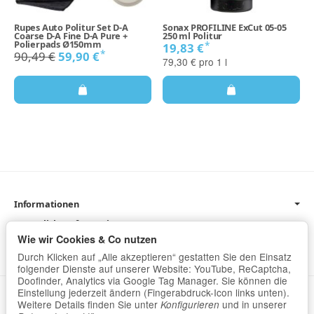
Rupes Auto Politur Set D-A
Sonax PROFILINE ExCut 05-05
Coarse D-A Fine D-A Pure +
250 ml Politur
Polierpads Ø150mm
*
19,83 €
*
90,49 €
59,90 €
79,30 € pro 1 l
Informationen
Gesetzliche Informationen
Wie wir Cookies & Co nutzen
Newsletter
Durch Klicken auf „Alle akzeptieren“ gestatten Sie den Einsatz
folgender Dienste auf unserer Website: YouTube, ReCaptcha,
Doofinder, Analytics via Google Tag Manager. Sie können die
Einstellung jederzeit ändern (Fingerabdruck-Icon links unten).
Datenschutz
•
Impressum
Weitere Details finden Sie unter
und in unserer
Konfigurieren