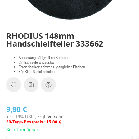
RHODIUS 148mm
Handschleifteller 333662
Anpassungsfähigkeit an Konturen
Griffschlaufe anpassbar
Erreichbarkeit schwer zugänglicher Flächen
Für Klett-Schleifscheiben
9,90 €
inkl. 19% USt. , zzgl.
Versand
30-Tage-Bestpreis:
15,00 €
Sofort verfügbar