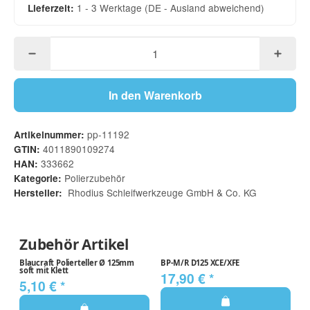
1 - 3 Werktage
(DE - Ausland abweichend)
Lieferzeit:
In den Warenkorb
pp-11192
Artikelnummer:
4011890109274
GTIN:
333662
HAN:
Polierzubehör
Kategorie:
Rhodius Schleifwerkzeuge GmbH & Co. KG
Hersteller:
Zubehör Artikel
Blaucraft Polierteller Ø 125mm
BP-M/R D125 XCE/XFE
Ti
soft mit Klett
T
17,90 €
*
5,10 €
*
1