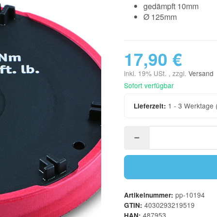
gedämpft 10mm
Ø 125mm
17,90 €
inkl. 19% USt. , zzgl.
Versand
Sofort verfügbar
1 - 3 Werktage
Lieferzeit:
pp-10194
Artikelnummer:
4030293219519
GTIN:
487953
HAN: