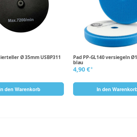
lierteller Ø 35mm USBP311
Pad PP-GL140 versiegeln Ø
blau
4,90 €
*
In den Warenkorb
In den Warenkor