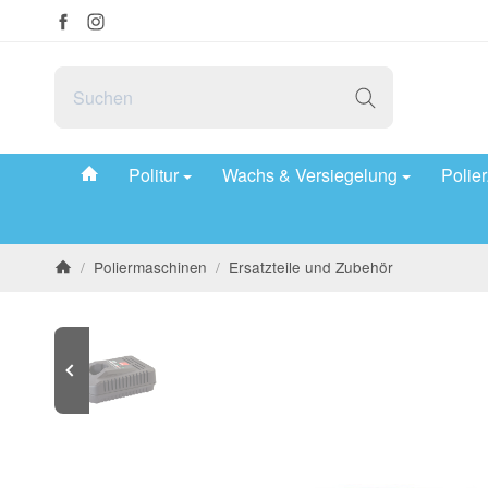
#custom.linkHome#
Politur
Wachs & Versiegelung
Polie
/
Poliermaschinen
/
Ersatzteile und Zubehör
Startseite