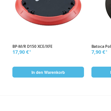
BP-M/R D150 XCE/XFE
Batoca Po
17,90 €
7,90 €
*
*
In den Warenkorb