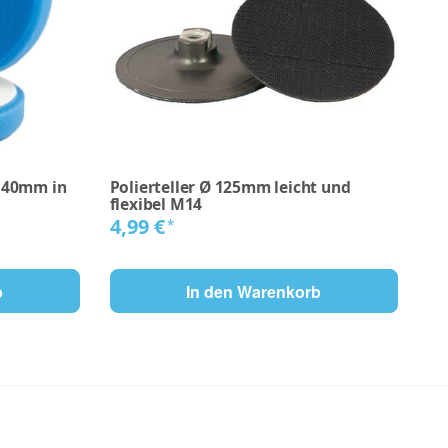
140mm in
Polierteller Ø 125mm leicht und
Me
flexibel M14
9,
4,99 €
*
79,
b
In den Warenkorb