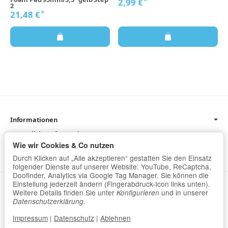
*
2,99 €
2
*
21,48 €
Informationen
Gesetzliche Informationen
Wie wir Cookies & Co nutzen
Newsletter
Durch Klicken auf „Alle akzeptieren“ gestatten Sie den Einsatz
folgender Dienste auf unserer Website: YouTube, ReCaptcha,
Doofinder, Analytics via Google Tag Manager. Sie können die
Einstellung jederzeit ändern (Fingerabdruck-Icon links unten).
Datenschutz
•
Impressum
Weitere Details finden Sie unter
und in unserer
Konfigurieren
.
Datenschutzerklärung
Vertrag widerrufen
Impressum
|
Datenschutz
|
Ablehnen