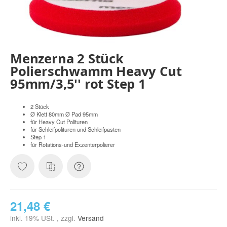
Menzerna 2 Stück
Polierschwamm Heavy Cut
95mm/3,5'' rot Step 1
2 Stück
Ø Klett 80mm Ø Pad 95mm
für Heavy Cut Polituren
für Schleifpolituren und Schleifpasten
Step 1
für Rotations-und Exzenterpolierer
21,48 €
inkl. 19% USt. , zzgl.
Versand