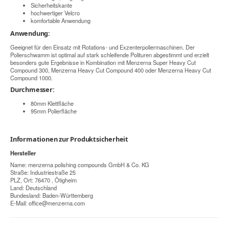
Sicherheitskante
hochwertiger Velcro
komfortable Anwendung
Anwendung:
Geeignet für den Einsatz mit Rotations- und Exzenterpoliermaschinen. Der
Polierschwamm ist optimal auf stark schleifende Polituren abgestimmt und erzielt
besonders gute Ergebnisse in Kombination mit Menzerna Super Heavy Cut
Compound 300, Menzerna Heavy Cut Compound 400 oder Menzerna Heavy Cut
Compound 1000.
Durchmesser:
80mm Klettfläche
95mm Polierfläche
Informationen zur Produktsicherheit
Hersteller
Name: menzerna polishing compounds GmbH & Co. KG
Straße: Industriestraße 25
PLZ, Ort: 76470 , Ötigheim
Land: Deutschland
Bundesland: Baden-Württemberg
E-Mail:
office@menzerna.com