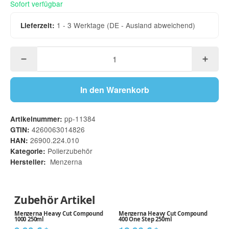
Sofort verfügbar
1 - 3 Werktage
(DE - Ausland abweichend)
Lieferzeit:
In den Warenkorb
pp-11384
Artikelnummer:
4260063014826
GTIN:
26900.224.010
HAN:
Polierzubehör
Kategorie:
Menzerna
Hersteller:
Zubehör Artikel
Menzerna Heavy Cut Compound
Menzerna Heavy Cut Compound
M
1000 250ml
400 One Step 250ml
Co