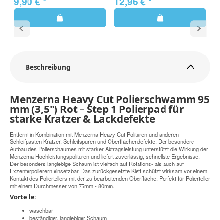
9,90 €
*
12,96 €
*
1
Beschreibung
Menzerna Heavy Cut Polierschwamm 95
mm (3,5") Rot – Step 1 Polierpad für
starke Kratzer & Lackdefekte
Entfernt in Kombination mit Menzerna Heavy Cut Polituren und anderen
Schleifpasten Kratzer, Schleifspuren und Oberflächendefekte. Der besondere
Aufbau des Polierschaumes mit starker Abtragsleistung unterstützt die Wirkung der
Menzerna Hochleistungspolituren und liefert zuverlässig, schnellste Ergebnisse.
Der besonders langlebige Schaum ist vielfach auf Rotations- als auch auf
Exzenterpolierern einsetzbar. Das zurückgesetzte Klett schützt wirksam vor einem
Kontakt des Poliertellers mit der zu bearbeitenden Oberfläche. Perfekt für Polierteller
mit einem Durchmesser von 75mm - 80mm.
Vorteile:
waschbar
beständiger, langlebiger Schaum