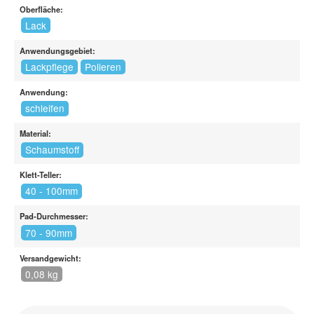
Oberfläche:
Lack
Anwendungsgebiet:
Lackpflege
Polieren
Anwendung:
schleifen
Material:
Schaumstoff
Klett-Teller:
40 - 100mm
Pad-Durchmesser:
70 - 90mm
Versandgewicht:
0,08 kg