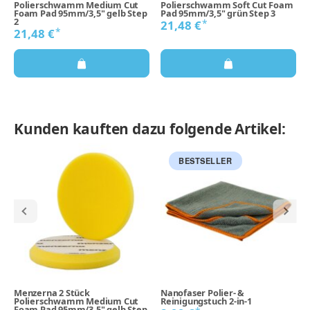
Polierschwamm Medium Cut
Polierschwamm Soft Cut Foam
Foam Pad 95mm/3,5" gelb Step
Pad 95mm/3,5" grün Step 3
2
*
21,48 €
*
21,48 €
Kunden kauften dazu folgende Artikel:
BESTSELLER
Menzerna 2 Stück
Nanofaser Polier- &
Polierschwamm Medium Cut
Reinigungstuch 2-in-1
Foam Pad 95mm/3,5" gelb Step