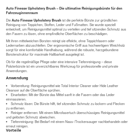
Auto Finesse Upholstery Brush – Die ultimative Reinigungsbürste für den
Fahrzeuginnenraum
Die
Auto Finesse Upholstery Brush
ist die perfekte Bürste zur gründlichen
Reinigung von Teppichen, Stoffen, Leder und Fußmatten. Sie wurde speziell
entwickelt, um Reinigungsmittel optimal zu verteilen und tief sitzenden Schmutz aus
den Fasern zu lösen, ohne empfindliche Oberflächen zu beschädigen.
Mit ihren mittelweichen Borsten reinigt sie effektiv, ohne Teppichfasern oder
Ledernarben abzuschleifen. Der ergonomische Griff aus hochwertigem Weichholz
sorgt für eine komfortable Handhabung, während die robuste, harzgebundene
Borstenstruktur für maximale Haltbarkeit ausgelegt ist.
Ob für die regelmäßige Pflege oder eine intensive Tiefenreinigung – diese
Polsterbürste ist ein unverzichtbares Werkzeug für professionelle und private
Anwendungen.
Anwendung
Vorbereitung: Reinigungsmittel wie Total Interior Cleaner oder Hide Leather
Cleanser auf die Oberfläche sprühen.
Einarbeiten: Mit der Bürste das Mittel sanft in die Fasern oder das Leder
einmassieren.
Schmutz lösen: Die Bürste hilft, tief sitzenden Schmutz zu lockern und Flecken
zu entfernen.
Reiniger entfernen: Mit einem Mikrofasertuch überschüssiges Reinigungsmittel
und gelösten Schmutz abwischen.
Tiefenreinigung: Bei Bedarf mit einem Nass-/Trockensauger nachbehandeln oder
erneut reinigen.
Vorteile