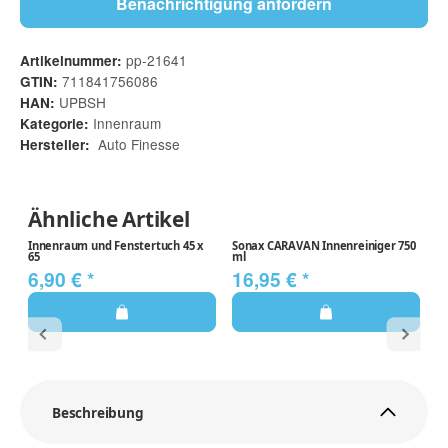
Benachrichtigung anfordern
pp-21641
Artikelnummer:
711841756086
GTIN:
UPBSH
HAN:
Innenraum
Kategorie:
Auto Finesse
Hersteller:
Ähnliche Artikel
Innenraum und Fenstertuch 45 x
Sonax CARAVAN Innenreiniger 750
So
65
ml
9
6,90 €
*
16,95 €
*
Beschreibung