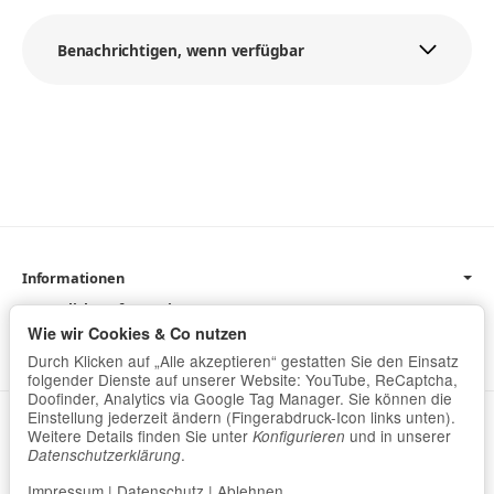
Benachrichtigen, wenn verfügbar
Informationen
Gesetzliche Informationen
Wie wir Cookies & Co nutzen
Newsletter
Durch Klicken auf „Alle akzeptieren“ gestatten Sie den Einsatz
folgender Dienste auf unserer Website: YouTube, ReCaptcha,
Doofinder, Analytics via Google Tag Manager. Sie können die
Einstellung jederzeit ändern (Fingerabdruck-Icon links unten).
Datenschutz
•
Impressum
Weitere Details finden Sie unter
und in unserer
Konfigurieren
.
Datenschutzerklärung
Vertrag widerrufen
Impressum
|
Datenschutz
|
Ablehnen