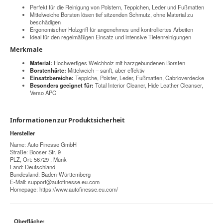
Perfekt für die Reinigung von Polstern, Teppichen, Leder und Fußmatten
Mittelweiche Borsten lösen tief sitzenden Schmutz, ohne Material zu
beschädigen
Ergonomischer Holzgriff für angenehmes und kontrolliertes Arbeiten
Ideal für den regelmäßigen Einsatz und intensive Tiefenreinigungen
Merkmale
Material:
Hochwertiges Weichholz mit harzgebundenen Borsten
Borstenhärte:
Mittelweich – sanft, aber effektiv
Einsatzbereiche:
Teppiche, Polster, Leder, Fußmatten, Cabrioverdecke
Besonders geeignet für:
Total Interior Cleaner, Hide Leather Cleanser,
Verso APC
Informationen zur Produktsicherheit
Hersteller
Name: Auto Finesse GmbH
Straße: Booser Str. 9
PLZ, Ort: 56729 , Münk
Land: Deutschland
Bundesland: Baden-Württemberg
E-Mail:
support@autofinesse.eu.com
Homepage:
https://www.autofinesse.eu.com/
Oberfläche: