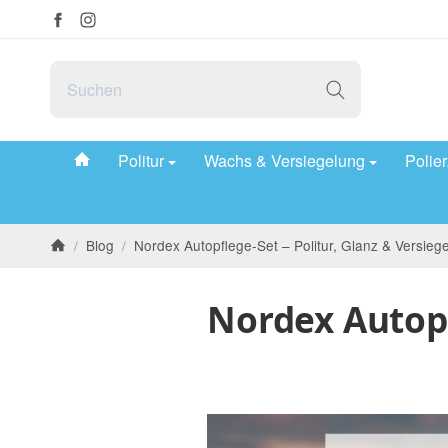
#custom.linkHome#
Politur
Wachs & Versiegelung
Polie
/
Blog
/
Nordex Autopflege-Set – Politur, Glanz & Versieg
Startseite
Nordex Autopf