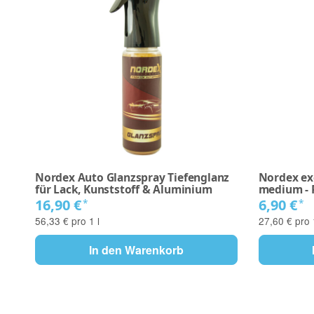
Nordex Auto Glanzspray Tiefenglanz
Nordex exc
für Lack, Kunststoff & Aluminium
medium - 
16,90 €
6,90 €
*
*
56,33 € pro 1 l
27,60 € pro 
In den Warenkorb