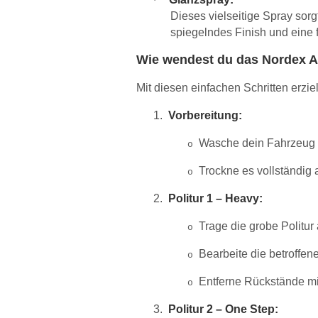
·
Dieses vielseitige Spray sorgt
spiegelndes Finish und eine f
Wie wendest du das Nordex Au
Mit diesen einfachen Schritten erzie
1.
Vorbereitung:
Wasche dein Fahrzeug g
o
Trockne es vollständig a
o
2.
Politur 1 – Heavy:
Trage die grobe Politur
o
Bearbeite die betroffene
o
Entferne Rückstände mi
o
3.
Politur 2 – One Step: