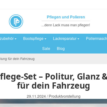
Pflegen und Polieren
...denn Lack muss man pflegen!
rzubehör
Bootspflege
Lackreparatur
Poliermasch
Sale
Blog
elung für dein Fahrzeug
lege-Set – Politur, Glanz 
für dein Fahrzeug
29.11.2024
/
Produktvorstellung