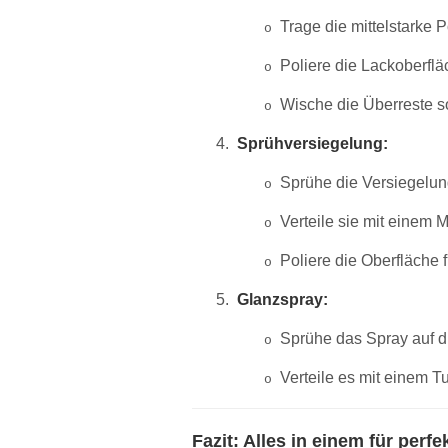
Trage die mittelstarke P
o
Poliere die Lackoberfl
o
Wische die Überreste so
o
4.
Sprühversiegelung:
Sprühe die Versiegelung
o
Verteile sie mit einem 
o
Poliere die Oberfläche f
o
5.
Glanzspray:
Sprühe das Spray auf d
o
Verteile es mit einem Tu
o
Fazit: Alles in einem für perf