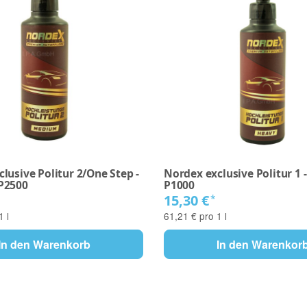
lusive Politur 2/One Step -
Nordex exclusive Politur 1 -
P2500
P1000
15,30 €
*
1 l
61,21 € pro 1 l
In den Warenkorb
In den Warenkor