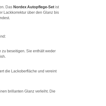
ten. Das
Nordex Autopflege-Set
ist
der Lackkorrektur über den Glanz bis
ndest.
ind:
e zu beseitigen. Sie enthält weder
ish.
nert die Lackoberfläche und vereint
en brillanten Glanz verleiht. Die