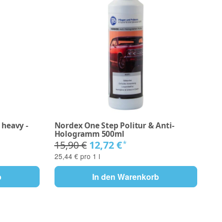
 heavy -
Nordex One Step Politur & Anti-
No
Hologramm 500ml
Art
15,90 €
12,72 €
*
25,44 € pro 1 l
b
In den Warenkorb