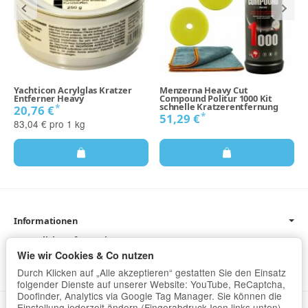
Yachticon Acrylglas Kratzer
Menzerna Heavy Cut
Entferner Heavy
Compound Politur 1000 Kit
schnelle Kratzerentfernung
*
20,76 €
*
51,29 €
83,04 € pro 1 kg
Informationen
Gesetzliche Informationen
Wie wir Cookies & Co nutzen
Newsletter
Durch Klicken auf „Alle akzeptieren“ gestatten Sie den Einsatz
folgender Dienste auf unserer Website: YouTube, ReCaptcha,
Doofinder, Analytics via Google Tag Manager. Sie können die
Einstellung jederzeit ändern (Fingerabdruck-Icon links unten).