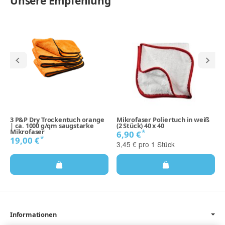
Unsere Empfehlung
3 P&P Dry Trockentuch orange
Mikrofaser Poliertuch in weiß
| ca. 1000 g/qm saugstarke
(2 Stück) 40 x 40
Mikrofaser
*
6,90 €
*
19,00 €
3,45 € pro 1 Stück
Informationen