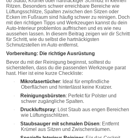
ob Staub, Krümel oder hartnäckiger Schmutz in kleinen
Ritzen. Besonders schwer erreichbare Bereiche wie
Lüftungsschlitze, Spalten zwischen den Sitzen oder
Ecken im Fußraum sind häufig schwer zu reinigen. Doch
mit den richtigen Tipps und Werkzeugen kannst du dein
Auto-Interieur problemlos auffrischen und es wie neu
aussehen lassen. In diesem Beitrag zeigen wir dir Schritt
für Schritt, wie du selbst die hartnäckigsten
Schmutzstellen im Auto entfernst.
Vorbereitung: Die richtige Ausrüstung
Bevor du mit der Reinigung beginnst, solltest du
sicherstellen, dass du die passenden Werkzeuge parat
hast. Hier ist eine kurze Checkliste:
Mikrofasertücher
: Ideal für empfindliche
·
Oberflächen und hinterlässt keine Kratzer.
Reinigungsbürsten
: Perfekt für Polster und
·
schwer zugängliche Spalten.
Druckluftspray
: Löst Staub aus engen Bereichen
·
wie Lüftungsschlitzen.
Staubsauger mit schmalen Düsen
: Entfernt
·
Krümel aus Sitzen und Zwischenräumen.
Spezielle Interieur-Reiniger
: Für das Cockpit,