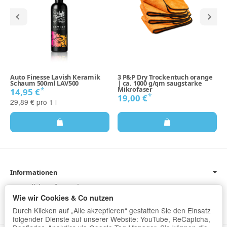
Auto Finesse Lavish Keramik
3 P&P Dry Trockentuch orange
Schaum 500ml LAV500
| ca. 1000 g/qm saugstarke
Mikrofaser
*
14,95 €
*
19,00 €
29,89 € pro 1 l
Informationen
Gesetzliche Informationen
Wie wir Cookies & Co nutzen
Newsletter
Durch Klicken auf „Alle akzeptieren“ gestatten Sie den Einsatz
folgender Dienste auf unserer Website: YouTube, ReCaptcha,