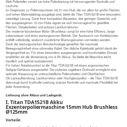
Klett-Polierteller vereint sie hohe Polierleistung mit hervorragender Kontrolle und
Laufruhe.
Im Gegensatz zu Poliermaschinen mit 21-mm-Hub, die vor allem für große Flächen
und hohen Materialabtrag ausgelegt sind, bietet die Titan TDA1521B eine besonders
vielseitige Lösung. Dank ihrer kompakten Bauweise, des geringen Gewichts und
des ausgewogenen 15-mm-Hubs eignet sie sich hervorragend für gewölbte
Flächen, Detailarbeiten und präzise Lackkorrekturen.
Der moderne bürstenlose Motor (Brushless) sorgt für eine hohe Effizienz, lange
Lebensdauer und einen wartungsarmen Betrieb. Der Austausch von Kohlebürsten
entfällt vollständig, wodurch zusätzliche Wartungskosten vermieden werden.
Dank der leistungsstarken Akkutechnologie genießen Sie maximale
Bewegungsfreiheit ohne störendes Kabel. Der übliche Kabelsalat gehört damit der
Vergangenheit an. Für einen besonders ausgewogenen und komfortablen Einsatz
empfehlen wir die Verwendung von 4-Ah-Akkus. So bleibt die Maschine leicht,
handlich und optimal ausbalanciert.
Für hohen Arbeitskomfort ist die Titan TDA1521B mit einem ergonomischen
Softgrip-Gehäuse ausgestattet. Die stufenlos regelbare Drehzahl ermöglicht eine
optimale Anpassung an unterschiedliche Polierarbeiten und Oberflächen.
Ob Lackaufbereitung, Lackkorrektur oder Hochglanzpolitur – die Titan TDA1521B
überzeugt durch kraftvolle Leistung, präzise Kontrolle und maximale Flexibilität bei
jeder Anwendung.
Lieferung ohne Akkus und Ladegerät.
I. Titan TDA1521B Akku
Exzenterpoliermaschine 15mm Hub Brushless
Ø125mm
Vorteile: