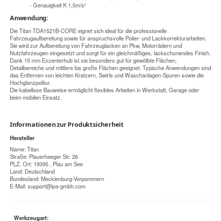
- Genauigkeit K 1,5m/s²
Anwendung:
Die Titan TDA1521B-CORE eignet sich ideal für die professionelle
Fahrzeugaufbereitung sowie für anspruchsvolle Polier- und Lackkorrekturarbeiten.
Sie wird zur Aufbereitung von Fahrzeuglacken an Pkw, Motorrädern und
Nutzfahrzeugen eingesetzt und sorgt für ein gleichmäßiges, lackschonendes Finish.
Dank 15 mm Exzenterhub ist sie besonders gut für gewölbte Flächen,
Detailbereiche und mittlere bis große Flächen geeignet. Typische Anwendungen sind
das Entfernen von leichten Kratzern, Swirls und Waschanlagen-Spuren sowie die
Hochglanzpolitur.
Die kabellose Bauweise ermöglicht flexibles Arbeiten in Werkstatt, Garage oder
beim mobilen Einsatz.
Informationen zur Produktsicherheit
Hersteller
Name: Titan
Straße: Plauerhaeger Str. 26
PLZ, Ort: 19395 , Plau am See
Land: Deutschland
Bundesland: Mecklenburg-Vorpommern
E-Mail:
support@ipa-gmbh.com
Werkzeugart: