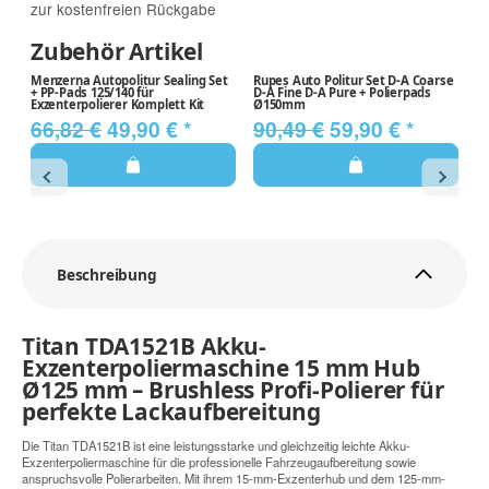
zur kostenfreien Rückgabe
Zubehör Artikel
Menzerna Autopolitur Sealing Set
Rupes Auto Politur Set D-A Coarse
Ti
+ PP-Pads 125/140 für
D-A Fine D-A Pure + Polierpads
PQ
Exzenterpolierer Komplett Kit
Ø150mm
A
66,82 €
49,90 €
*
90,49 €
59,90 €
*
3
Beschreibung
Titan TDA1521B Akku-
Exzenterpoliermaschine 15 mm Hub
Ø125 mm – Brushless Profi-Polierer für
perfekte Lackaufbereitung
Die Titan TDA1521B ist eine leistungsstarke und gleichzeitig leichte Akku-
Exzenterpoliermaschine für die professionelle Fahrzeugaufbereitung sowie
anspruchsvolle Polierarbeiten. Mit ihrem 15-mm-Exzenterhub und dem 125-mm-