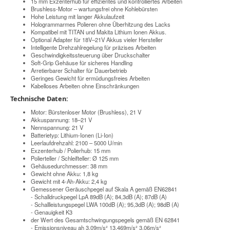
15 mm Exzenterhub für effizientes und kontrolliertes Arbeiten
Brushless-Motor – wartungsfrei ohne Kohlebürsten
Hohe Leistung mit langer Akkulaufzeit
Hologrammarmes Polieren ohne Überhitzung des Lacks
Kompatibel mit TITAN und Makita Lithium Ionen Akkus.
Optional Adapter für 18V–21V Akkus vieler Hersteller
Intelligente Drehzahlregelung für präzises Arbeiten
Geschwindigkeitssteuerung über Druckschalter
Soft-Grip Gehäuse für sicheres Handling
Arretierbarer Schalter für Dauerbetrieb
Geringes Gewicht für ermüdungsfreies Arbeiten
Kabelloses Arbeiten ohne Einschränkungen
Technische Daten:
Motor: Bürstenloser Motor (Brushless), 21 V
Akkuspannung: 18–21 V
Nennspannung: 21 V
Batterietyp: Lithium-Ionen (Li-Ion)
Leerlaufdrehzahl: 2100 – 5000 U/min
Exzenterhub / Polierhub: 15 mm
Polierteller / Schleifteller: Ø 125 mm
Gehäusedurchmesser: 38 mm
Gewicht ohne Akku: 1,8 kg
Gewicht mit 4-Ah-Akku: 2,4 kg
Gemessener Geräuschpegel auf Skala A gemäß EN62841
- Schalldruckpegel LpA 89dB (A); 84,3dB (A); 87dB (A)
- Schallleistungspegel LWA 100dB (A); 95,3dB (A); 98dB (A)
- Genauigkeit K3
der Wert des Gesamtschwingungspegels gemäß EN 62841
- Emissionsniveau ah 3,09m/s² 13,469m/s² 3,06m/s²