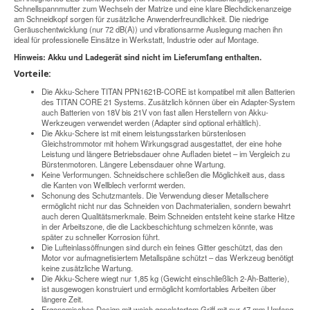
Schnellspannmutter zum Wechseln der Matrize und eine klare Blechdickenanzeige
am Schneidkopf sorgen für zusätzliche Anwenderfreundlichkeit. Die niedrige
Geräuschentwicklung (nur 72 dB(A)) und vibrationsarme Auslegung machen ihn
ideal für professionelle Einsätze in Werkstatt, Industrie oder auf Montage.
Hinweis: Akku und Ladegerät sind nicht im Lieferumfang enthalten.
Vorteile:
Die Akku-Schere TITAN PPN1621B-CORE ist kompatibel mit allen Batterien
des TITAN CORE 21 Systems. Zusätzlich können über ein Adapter-System
auch Batterien von 18V bis 21V von fast allen Herstellern von Akku-
Werkzeugen verwendet werden (Adapter sind optional erhältlich).
Die Akku-Schere ist mit einem leistungsstarken bürstenlosen
Gleichstrommotor mit hohem Wirkungsgrad ausgestattet, der eine hohe
Leistung und längere Betriebsdauer ohne Aufladen bietet – im Vergleich zu
Bürstenmotoren. Längere Lebensdauer ohne Wartung.
Keine Verformungen. Schneidschere schließen die Möglichkeit aus, dass
die Kanten von Wellblech verformt werden.
Schonung des Schutzmantels. Die Verwendung dieser Metallschere
ermöglicht nicht nur das Schneiden von Dachmaterialien, sondern bewahrt
auch deren Qualitätsmerkmale. Beim Schneiden entsteht keine starke Hitze
in der Arbeitszone, die die Lackbeschichtung schmelzen könnte, was
später zu schneller Korrosion führt.
Die Lufteinlassöffnungen sind durch ein feines Gitter geschützt, das den
Motor vor aufmagnetisiertem Metallspäne schützt – das Werkzeug benötigt
keine zusätzliche Wartung.
Die Akku-Schere wiegt nur 1,85 kg (Gewicht einschließlich 2-Ah-Batterie),
ist ausgewogen konstruiert und ermöglicht komfortables Arbeiten über
längere Zeit.
Ergonomisches Design mit weich gepolstertem Griff mit nur 47 mm Umfang