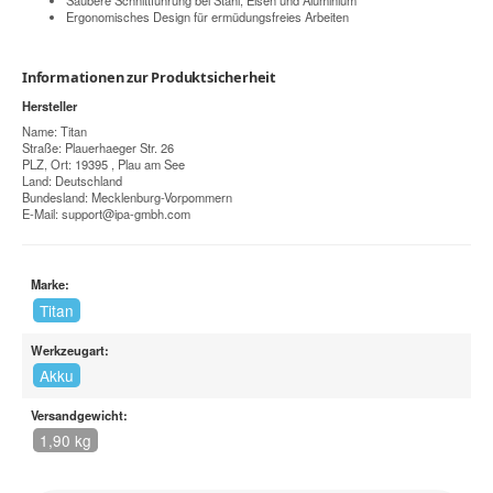
Ergonomisches Design für ermüdungsfreies Arbeiten
Informationen zur Produktsicherheit
Hersteller
Name: Titan
Straße: Plauerhaeger Str. 26
PLZ, Ort: 19395 , Plau am See
Land: Deutschland
Bundesland: Mecklenburg-Vorpommern
E-Mail:
support@ipa-gmbh.com
Marke:
Titan
Werkzeugart:
Akku
Versandgewicht:
1,90 kg