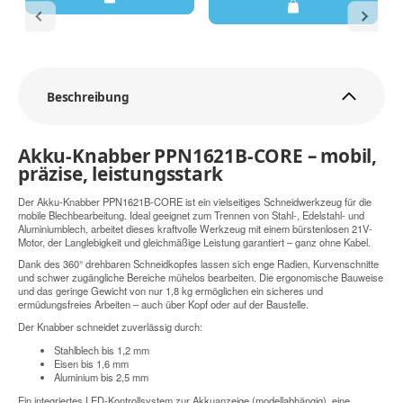
Beschreibung
Akku-Knabber PPN1621B-CORE – mobil,
präzise, leistungsstark
Der Akku-Knabber PPN1621B-CORE ist ein vielseitiges Schneidwerkzeug für die
mobile Blechbearbeitung. Ideal geeignet zum Trennen von Stahl-, Edelstahl- und
Aluminiumblech, arbeitet dieses kraftvolle Werkzeug mit einem bürstenlosen 21V-
Motor, der Langlebigkeit und gleichmäßige Leistung garantiert – ganz ohne Kabel.
Dank des 360° drehbaren Schneidkopfes lassen sich enge Radien, Kurvenschnitte
und schwer zugängliche Bereiche mühelos bearbeiten. Die ergonomische Bauweise
und das geringe Gewicht von nur 1,8 kg ermöglichen ein sicheres und
ermüdungsfreies Arbeiten – auch über Kopf oder auf der Baustelle.
Der Knabber schneidet zuverlässig durch:
Stahlblech bis 1,2 mm
Eisen bis 1,6 mm
Aluminium bis 2,5 mm
Ein integriertes LED-Kontrollsystem zur Akkuanzeige (modellabhängig), eine