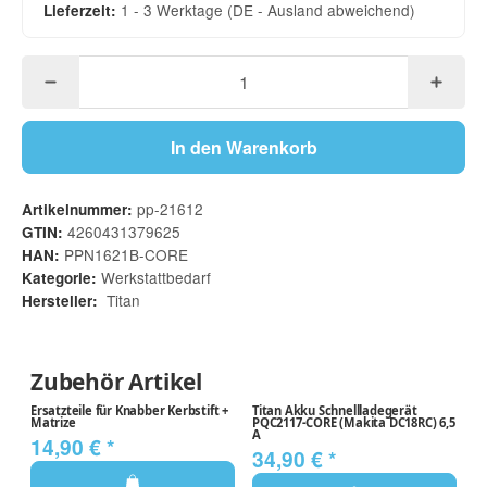
1 - 3 Werktage
(DE - Ausland abweichend)
Lieferzeit:
In den Warenkorb
pp-21612
Artikelnummer:
4260431379625
GTIN:
PPN1621B-CORE
HAN:
Werkstattbedarf
Kategorie:
Titan
Hersteller:
Zubehör Artikel
Ersatzteile für Knabber Kerbstift +
Titan Akku Schnellladegerät
Ti
Matrize
PQC2117-CORE (Makita DC18RC) 6,5
PB
A
14,90 €
*
4
34,90 €
*