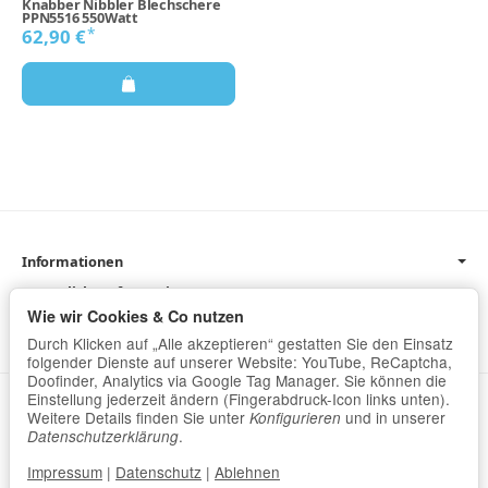
Knabber Nibbler Blechschere
PPN5516 550Watt
*
62,90 €
Informationen
Gesetzliche Informationen
Wie wir Cookies & Co nutzen
Newsletter
Durch Klicken auf „Alle akzeptieren“ gestatten Sie den Einsatz
folgender Dienste auf unserer Website: YouTube, ReCaptcha,
Doofinder, Analytics via Google Tag Manager. Sie können die
Einstellung jederzeit ändern (Fingerabdruck-Icon links unten).
Datenschutz
•
Impressum
Weitere Details finden Sie unter
und in unserer
Konfigurieren
.
Datenschutzerklärung
Vertrag widerrufen
Impressum
|
Datenschutz
|
Ablehnen