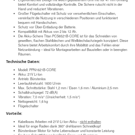
bietet Komfort und vollständige Kontrolle. Die Schere rutscht nicht in der
Hand und reduziert Vibrationen.
Großer Flügelschalter mit Schutz vor versehentlichem Einschalten,
vereinfacht die Nutzung in verschiedenen Positionen und funktioniert
bequem mit Handschuhen.
Schutz vor Über-Entladung der Batterie.
Kompatibilität mit Akkus von 2 bis 12 Ah.
Die Akku-Schere Titan PCS6521B-CORE ist für das Schneiden von
gewellten, flachen Stahlblechen und Wellblechdachziegeln konzipiert. Diese
Schere bietet Arbeitskomfort durch ihre Mobilität und das Fehlen einer
Netzanbindung – ideal für Montagearbeiten auf Baustellen oder in beengten
Räumen.
Technische Daten:
Modell: PPN1621B-CORE
Akku: 21V Li-Ion
Antrieb: Bürstenlos
Leerlaufdrehzahl: 1600 U/min
Max. Schnittstärke: Stahl 1,2 mm / Eisen 1,6 mm / Aluminium 2,5 mm
Schalldruckpegel: 72 dB(A)
Vibration: 7,0 m/s² (Unsicherheit: 1,5 m/s²)
Nettogewicht: 1,6 kg
Flügelschalter
Vorteile:
Kabelloses Arbeiten mit 21V-Li-Ion-Akku -
nicht enthalten
Ideal für enge Radien dank 360° drehbarem Schneidkopf
Bürstenloser Motor für hohe Lebensdauer und konstante Leistung
Saubere Schnittführung bei Stahl, Eisen und Aluminium