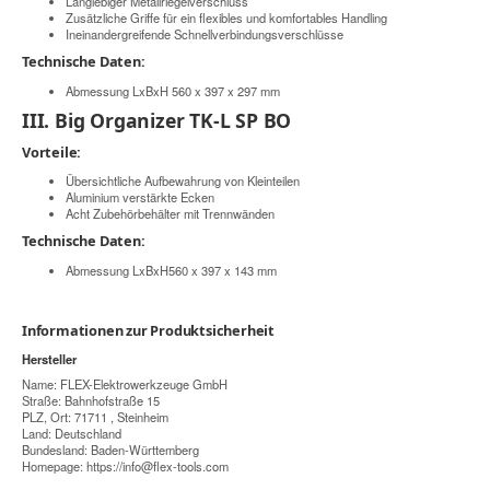
Langlebiger Metallriegelverschluss
Zusätzliche Griffe für ein flexibles und komfortables Handling
Ineinandergreifende Schnellverbindungsverschlüsse
Technische Daten:
Abmessung LxBxH 560 x 397 x 297 mm
III. Big Organizer TK-L SP BO
Vorteile:
Übersichtliche Aufbewahrung von Kleinteilen
Aluminium verstärkte Ecken
Acht Zubehörbehälter mit Trennwänden
Technische Daten:
Abmessung LxBxH560 x 397 x 143 mm
Informationen zur Produktsicherheit
Hersteller
Name: FLEX-Elektrowerkzeuge GmbH
Straße: Bahnhofstraße 15
PLZ, Ort: 71711 , Steinheim
Land: Deutschland
Bundesland: Baden-Württemberg
Homepage:
https://info@flex-tools.com