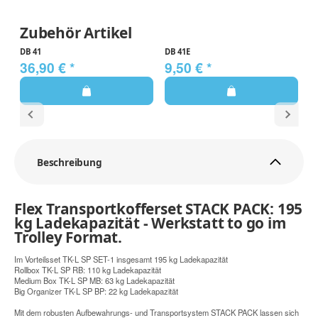
Zubehör Artikel
DB 41
DB 41E
D
36,90 €
*
9,50 €
*
8
Beschreibung
Flex Transportkofferset STACK PACK: 195
kg Ladekapazität - Werkstatt to go im
Trolley Format.
Im Vorteilsset TK-L SP SET-1 insgesamt 195 kg Ladekapazität
Rollbox TK-L SP RB: 110 kg Ladekapazität
Medium Box TK-L SP MB: 63 kg Ladekapazität
Big Organizer TK-L SP BP: 22 kg Ladekapazität
Mit dem robusten Aufbewahrungs- und Transportsystem STACK PACK lassen sich