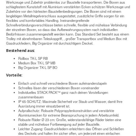
Werkzeuge und Zubehör problemlos zur Baustelle transportieren. Die Boxen aus
schlagfestem Kunststoff mit Aluminium verstärkten Ecken schützen Werkzeuge und
Zubehöre vor den härtesten Baustellenbedingungen. Die Boxen sind mit einem
langlebigen Metallriegelverschluss ausgestattet, zusätzliche Griffe sorgen für ein
flexibles und komfortables Handling. Ineinandergreifende
Schnellverbindungsverschlüsse bieten schnelle, flexible und mühelose Verbindung
der einzelnen Boxen, so dass das Aufbewahrungssystem nach individuellen
Bedürfnissen zusammengestellt werden kann. Das Standard Set besteht aus einem
Trolley mit abnehmbaren Teleskopgriff, , großer Transportbox und Medium Box mit
Gasdruckfedern, Big Organizer mit durchsichtigem Deckel.
Bestehend aus:
Rollbox TK-L SP RB
Medium Box TK-L SP MB
Big Organizer TK-L SP BO
Vorteile:
Einfach und schnell verschiedene Boxen aufeinanderstapeln
Schnelles lösen der verschiedenen Boxen voneinander
Individuelles STACK PACK™ ganz nach deinen Vorstellungen
zusammenbauen
IP 65-SCHUTZ: Maximale Sicherheit vor Staub und Wasser, damit Ihre
Ausrüstung immer einsatzbereit ist.
Aufprallschutz: Robuste Polypropylenkonstruktion und verstärkte
Aluminiumecken für extreme Beanspruchung in jedem Arbeitsumfeld.
Robuste Räder Ø 23 cm: Große, widerstandsfähige Räder bieten eine
stabile und mühelose Fortbewegung auf jeder Baustelle.
Leichter Zugang: Gasdruckfedern erleichtern das Öffnen und Schließen
des Deckels und halten ihn sicher offen, um jederzeit einen einfachen