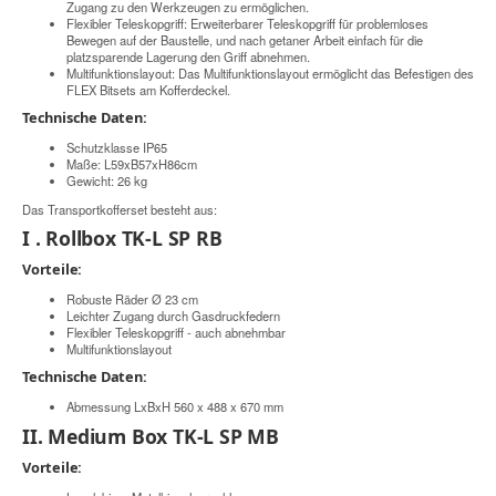
Zugang zu den Werkzeugen zu ermöglichen.
Flexibler Teleskopgriff: Erweiterbarer Teleskopgriff für problemloses
Bewegen auf der Baustelle, und nach getaner Arbeit einfach für die
platzsparende Lagerung den Griff abnehmen.
Multifunktionslayout: Das Multifunktionslayout ermöglicht das Befestigen des
FLEX Bitsets am Kofferdeckel.
Technische Daten:
Schutzklasse IP65
Maße: L59xB57xH86cm
Gewicht: 26 kg
Das Transportkofferset besteht aus:
I . Rollbox TK-L SP RB
Vorteile:
Robuste Räder Ø 23 cm
Leichter Zugang durch Gasdruckfedern
Flexibler Teleskopgriff - auch abnehmbar
Multifunktionslayout
Technische Daten:
Abmessung LxBxH 560 x 488 x 670 mm
II. Medium Box TK-L SP MB
Vorteile: