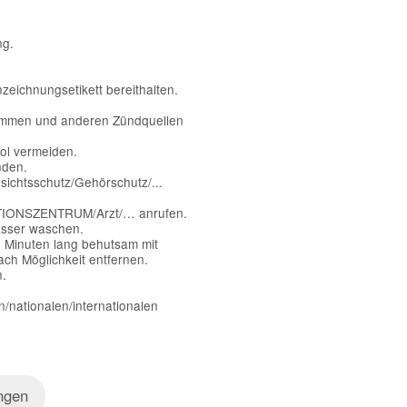
ng.
nzeichnungsetikett bereithalten.
lammen und anderen Zündquellen
ol vermeiden.
nden.
chtsschutz/Gehörschutz/...
IONSZENTRUM/Arzt/… anrufen.
sser waschen.
inuten lang behutsam mit
ch Möglichkeit entfernen.
n.
n/nationalen/internationalen
ngen