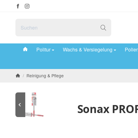
#custom.linkHome#
Politur
Wachs & Versiegelung
Polie
/
Reinigung & Pflege
Startseite
Sonax PROFI