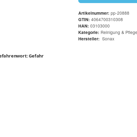
pp-20888
Artikelnummer:
4064700310308
GTIN:
03103000
HAN:
Reinigung & Pfleg
Kategorie:
Sonax
Hersteller:
efahrenwort: Gefahr