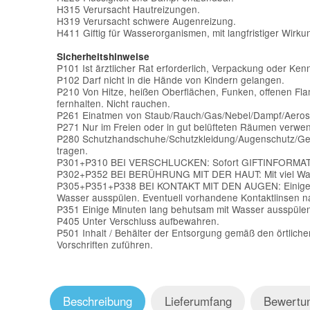
H315 Verursacht Hautreizungen.
H319 Verursacht schwere Augenreizung.
H411 Giftig für Wasserorganismen, mit langfristiger Wirku
Sicherheitshinweise
P101 Ist ärztlicher Rat erforderlich, Verpackung oder Ken
P102 Darf nicht in die Hände von Kindern gelangen.
P210 Von Hitze, heißen Oberflächen, Funken, offenen F
fernhalten. Nicht rauchen.
P261 Einatmen von Staub/Rauch/Gas/Nebel/Dampf/Aeros
P271 Nur im Freien oder in gut belüfteten Räumen verwe
P280 Schutzhandschuhe/Schutzkleidung/Augenschutz/Gesi
tragen.
P301+P310 BEI VERSCHLUCKEN: Sofort GIFTINFORMAT
P302+P352 BEI BERÜHRUNG MIT DER HAUT: Mit viel Wa
P305+P351+P338 BEI KONTAKT MIT DEN AUGEN: Einige M
Wasser ausspülen. Eventuell vorhandene Kontaktlinsen na
P351 Einige Minuten lang behutsam mit Wasser ausspüle
P405 Unter Verschluss aufbewahren.
P501 Inhalt / Behälter der Entsorgung gemäß den örtliche
Vorschriften zuführen.
Beschreibung
Lieferumfang
Bewertu