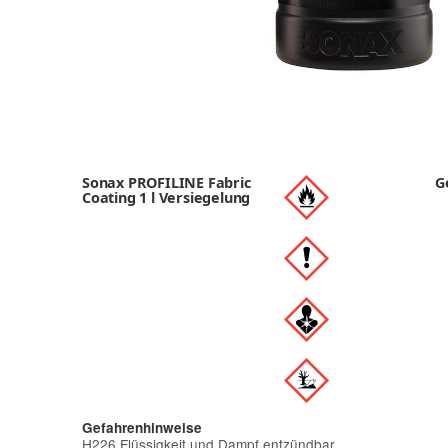
Sonax PROFILINE Fabric
G
Coating 1 l Versiegelung
Gefahrenhinweise
H226 Flüssigkeit und Dampf entzündbar.