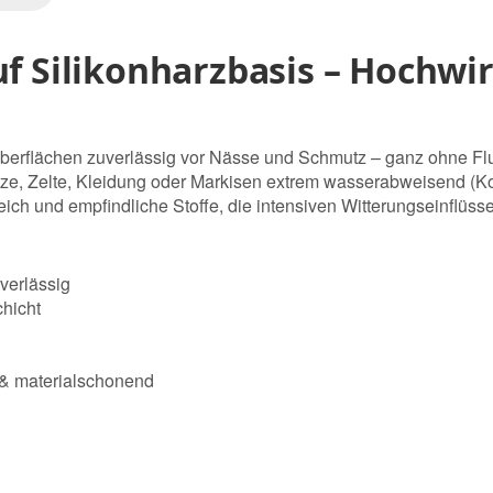
f Silikonharzbasis – Hochwi
 Oberflächen zuverlässig vor Nässe und Schmutz – ganz ohne Fl
ze, Zelte, Kleidung oder Markisen extrem wasserabweisend (Kont
eich und empfindliche Stoffe, die intensiven Witterungseinflüss
uverlässig
hicht
 & materialschonend