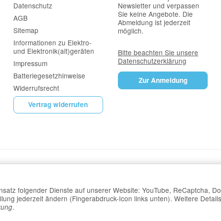
Datenschutz
Newsletter und verpassen
Sie keine Angebote. Die
AGB
Abmeldung ist jederzeit
Sitemap
möglich.
Informationen zu Elektro-
und Elektronik(alt)geräten
Bitte beachten Sie unsere
Datenschutzerklärung
Impressum
Batteriegesetzhinweise
Zur Anmeldung
Widerrufsrecht
Vertrag widerrufen
Einsatz folgender Dienste auf unserer Website: YouTube, ReCaptcha, Do
lung jederzeit ändern (Fingerabdruck-Icon links unten). Weitere Details
.
rung
*
Alle Preise inkl. gesetzlicher USt., zzgl.
Versand