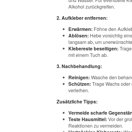
und Wasser. Für eventuelle Kl
Alkohol zurückgreifen.
2. Aufkleber entfernen:
Erwärmen:
Föhne den Aufkleb
Ablösen:
Hebe vorsichtig eine
langsam ab, um unerwünschte
Klebereste beseitigen:
Trage 
mit einem Tuch ab.
3. Nachbehandlung:
Reinigen:
Wasche den behande
Schützen:
Trage Wachs oder e
verleihen.
Zusätzliche Tipps:
Vermeide scharfe Gegenstä
Teste Hausmittel:
Vor der gro
Reaktionen zu vermeiden.