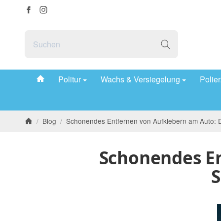
#custom.linkHome#
Politur
Wachs & Versiegelung
Polie
/
Blog
/
Schonendes Entfernen von Aufklebern am Auto: Dei
Startseite
Schonendes En
S