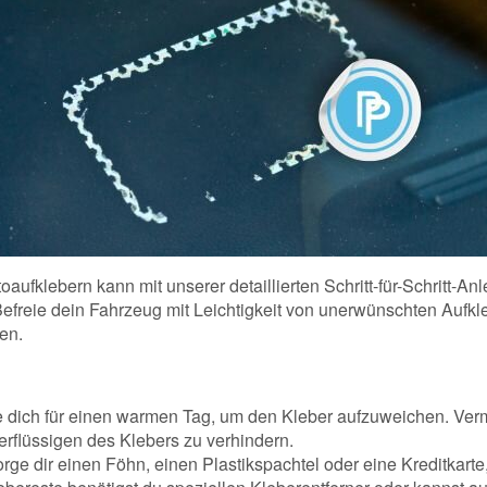
oaufklebern kann mit unserer detaillierten Schritt-für-Schritt-An
freie dein Fahrzeug mit Leichtigkeit von unerwünschten Aufk
en.
 dich für einen warmen Tag, um den Kleber aufzuweichen. Verm
rflüssigen des Klebers zu verhindern.
ge dir einen Föhn, einen Plastikspachtel oder eine Kreditkarte