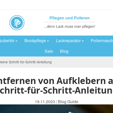
Pflegen und Polieren
...denn Lack muss man pflegen!
rzubehör
Bootspflege
Lackreparatur
Poliermasch
Sale
Blog
ne Schritt-für-Schritt-Anleitung
tfernen von Aufklebern 
chritt-für-Schritt-Anleitu
19.11.2023
/
Blog
Guide