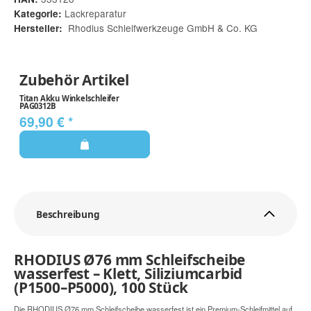
Lackreparatur
Kategorie:
Rhodius Schleifwerkzeuge GmbH & Co. KG
Hersteller:
Zubehör Artikel
Titan Akku Winkelschleifer
PAG0312B
69,90 €
*
Beschreibung
RHODIUS Ø76 mm Schleifscheibe
wasserfest – Klett, Siliziumcarbid
(P1500–P5000), 100 Stück
Die RHODIUS Ø76 mm Schleifscheibe wasserfest ist ein Premium-Schleifmittel auf