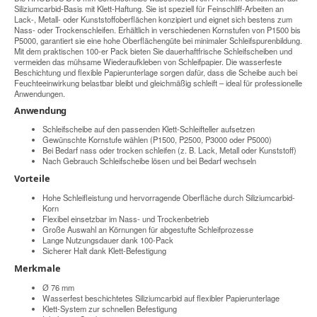
Siliziumcarbid-Basis mit Klett-Haftung. Sie ist speziell für Feinschliff-Arbeiten an
Lack-, Metall- oder Kunststoffoberflächen konzipiert und eignet sich bestens zum
Nass- oder Trocken­schleifen. Erhältlich in verschiedenen Korn­stufen von P1500 bis
P5000, garantiert sie eine hohe Oberflächengüte bei minimaler Schleifspurenbildung.
Mit dem praktischen 100-er Pack bieten Sie dauerhaftfrische Schleifscheiben und
vermeiden das mühsame Wiederaufkleben von Schleifpapier. Die wasserfeste
Beschichtung und flexible Papierunterlage sorgen dafür, dass die Scheibe auch bei
Feuchteeinwirkung belastbar bleibt und gleichmäßig schleift – ideal für professionelle
Anwendungen.
Anwendung
Schleifscheibe auf den passenden Klett-Schleifteller aufsetzen
Gewünschte Kornstufe wählen (P1500, P2500, P3000 oder P5000)
Bei Bedarf nass oder trocken schleifen (z. B. Lack, Metall oder Kunststoff)
Nach Gebrauch Schleifscheibe lösen und bei Bedarf wechseln
Vorteile
Hohe Schleifleistung und hervorragende Oberfläche durch Siliziumcarbid-
Korn
Flexibel einsetzbar im Nass- und Trocken­betrieb
Große Auswahl an Körnungen für abgestufte Schleifprozesse
Lange Nutzungsdauer dank 100-Pack
Sicherer Halt dank Klett-Befestigung
Merkmale
Ø 76 mm
Wasserfest beschichtetes Siliziumcarbid auf flexibler Papierunterlage
Klett-System zur schnellen Befestigung