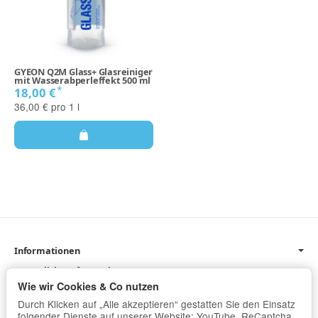
GYEON Q2M Glass+ Glasreiniger
mit Wasserabperleffekt 500 ml
*
18,00 €
36,00 € pro 1 l
Informationen
Gesetzliche Informationen
Wie wir Cookies & Co nutzen
Newsletter
Durch Klicken auf „Alle akzeptieren“ gestatten Sie den Einsatz
folgender Dienste auf unserer Website: YouTube, ReCaptcha,