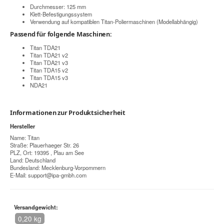
Durchmesser: 125 mm
Klett-Befestigungssystem
Verwendung auf kompatiblen Titan-Poliermaschinen (Modellabhängig)
Passend für folgende Maschinen:
Titan TDA21
Titan TDA21 v2
Titan TDA21 v3
Titan TDA15 v2
Titan TDA15 v3
NDA21
Informationen zur Produktsicherheit
Hersteller
Name: Titan
Straße: Plauerhaeger Str. 26
PLZ, Ort: 19395 , Plau am See
Land: Deutschland
Bundesland: Mecklenburg-Vorpommern
E-Mail:
support@ipa-gmbh.com
Versandgewicht:
0,20 kg