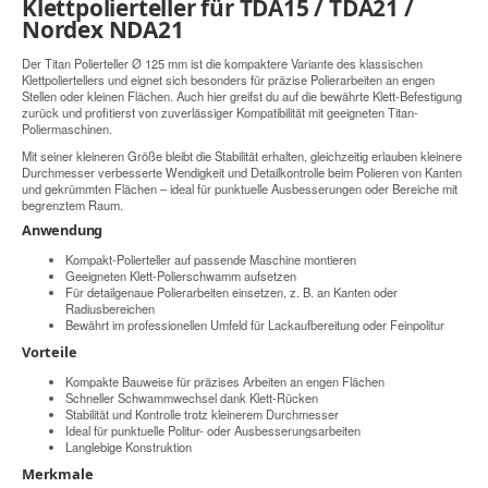
Klettpolierteller für TDA15 / TDA21 /
Nordex NDA21
Der Titan Polierteller Ø 125 mm ist die kompaktere Variante des klassischen
Klettpoliertellers und eignet sich besonders für präzise Polierarbeiten an engen
Stellen oder kleinen Flächen. Auch hier greifst du auf die bewährte Klett-Befestigung
zurück und profitierst von zuverlässiger Kompatibilität mit geeigneten Titan-
Poliermaschinen.
Mit seiner kleineren Größe bleibt die Stabilität erhalten, gleichzeitig erlauben kleinere
Durchmesser verbesserte Wendigkeit und Detailkontrolle beim Polieren von Kanten
und gekrümmten Flächen – ideal für punktuelle Ausbesserungen oder Bereiche mit
begrenztem Raum.
Anwendung
Kompakt-Polierteller auf passende Maschine montieren
Geeigneten Klett-Polierschwamm aufsetzen
Für detailgenaue Polierarbeiten einsetzen, z. B. an Kanten oder
Radiusbereichen
Bewährt im professionellen Umfeld für Lackaufbereitung oder Feinpolitur
Vorteile
Kompakte Bauweise für präzises Arbeiten an engen Flächen
Schneller Schwammwechsel dank Klett-Rücken
Stabilität und Kontrolle trotz kleinerem Durchmesser
Ideal für punktuelle Politur- oder Ausbesserungsarbeiten
Langlebige Konstruktion
Merkmale