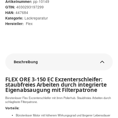
pp-10149
Artikelnummer:
4030293197299
GTIN:
447684
HAN:
Lackreparatur
Kategorie:
Flex
Hersteller:
Beschreibung
FLEX ORE 3-150 EC Exzenterschleifer:
staubfreies Arbeiten durch integrierte
Eigenabsaugung mit Filterpatrone
Bürstenloser Flex Exzenterschleifer mit 3mm Polierhub. Staubfreies Arbeiten durch
schlagfeste Filterpatrone.
Vorteile:
Bürstenloser Motor mit höherem Wirkungsgrad und längerer Lebensdauer