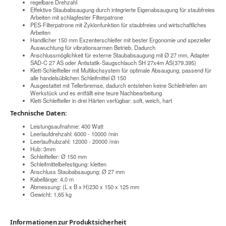
regelbare Drehzahl
Effektive Staubabsaugung durch integrierte Eigenabsaugung für staubfreies
Arbeiten mit schlagfester Filterpatrone
PES-Filterpatrone mit Zyklonfunktion für staubfreies und wirtschaftliches
Arbeiten
Handlicher 150 mm Exzenterschleifer mit bester Ergonomie und spezieller
Auswuchtung für vibrationsarmen Betrieb. Dadurch
Anschlussmöglichkeit für externe Staubabsaugung mit Ø 27 mm, Adapter
SAD-C 27 AS oder Antistatik-Saugschlauch SH 27x4m AS(379.395)
Klett-Schleifteller mit Multilochsystem für optimale Absaugung, passend für
alle handelsüblichen Schleifmittel Ø 150
Ausgestattet mit Tellerbremse, dadurch entstehen keine Schleifriefen am
Werkstück und es entfällt eine teure Nachbearbeitung
Klett-Schleifteller in drei Härten verfügbar: soft, weich, hart
Technische Daten:
Leistungsaufnahme: 400 Watt
Leerlaufdrehzahl: 6000 - 10000 /min
Leerlaufhubzahl: 12000 - 20000 /min
Hub: 3mm
Schleifteller: Ø 150 mm
Schleifmittelbefestigung: kletten
Anschluss Staubabsaugung: Ø 27 mm
Kabellänge: 4,0 m
Abmessung: (L x B x H)230 x 150 x 125 mm
Gewicht: 1,65 kg
Informationen zur Produktsicherheit