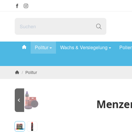
#custom.linkHome#
Politur
Wachs & Versiegelung
Polie
/
Politur
Startseite
Menzer