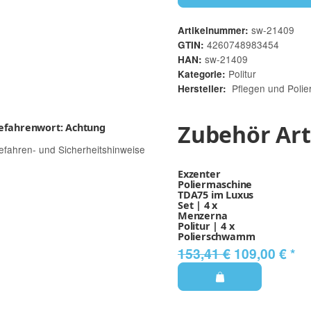
sw-21409
Artikelnummer:
4260748983454
GTIN:
sw-21409
HAN:
Politur
Kategorie:
Pflegen und Polie
Hersteller:
Zubehör Art
efahrenwort: Achtung
efahren- und Sicherheitshinweise
Exzenter
Poliermaschine
TDA75 im Luxus
Set | 4 x
Menzerna
Politur | 4 x
Polierschwamm
153,41 €
109,00 €
*