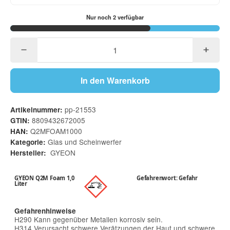
Nur noch 2 verfügbar
In den Warenkorb
pp-21553
Artikelnummer:
8809432672005
GTIN:
Q2MFOAM1000
HAN:
Glas und Scheinwerfer
Kategorie:
GYEON
Hersteller:
GYEON Q2M Foam 1,0
Gefahrenwort: Gefahr
Liter
Gefahrenhinweise
H290 Kann gegenüber Metallen korrosiv sein.
H314 Verursacht schwere Verätzungen der Haut und schwere