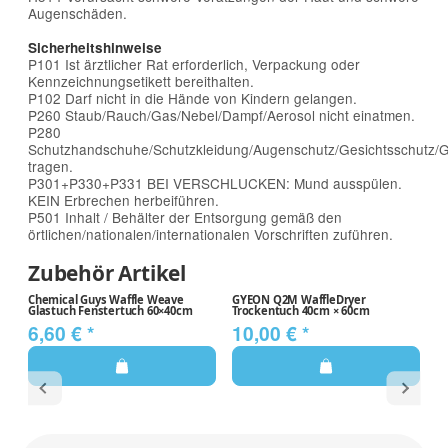
Augenschäden.
Sicherheitshinweise
P101 Ist ärztlicher Rat erforderlich, Verpackung oder
Kennzeichnungsetikett bereithalten.
P102 Darf nicht in die Hände von Kindern gelangen.
P260 Staub/Rauch/Gas/Nebel/Dampf/Aerosol nicht einatmen.
P280
Schutzhandschuhe/Schutzkleidung/Augenschutz/Gesichtsschutz/Ge
tragen.
P301+P330+P331 BEI VERSCHLUCKEN: Mund ausspülen.
KEIN Erbrechen herbeiführen.
P501 Inhalt / Behälter der Entsorgung gemäß den
örtlichen/nationalen/internationalen Vorschriften zuführen.
Zubehör Artikel
Chemical Guys Waffle Weave
GYEON Q2M WaffleDryer
N
Glastuch Fenstertuch 60×40cm
Trockentuch 40cm × 60cm
W
6,60 €
*
10,00 €
*
4