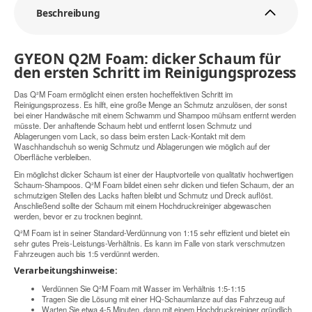
Beschreibung
GYEON Q2M Foam: dicker Schaum für
den ersten Schritt im Reinigungsprozess
Das Q²M Foam ermöglicht einen ersten hocheffektiven Schritt im
Reinigungsprozess. Es hilft, eine große Menge an Schmutz anzulösen, der sonst
bei einer Handwäsche mit einem Schwamm und Shampoo mühsam entfernt werden
müsste. Der anhaftende Schaum hebt und entfernt losen Schmutz und
Ablagerungen vom Lack, so dass beim ersten Lack-Kontakt mit dem
Waschhandschuh so wenig Schmutz und Ablagerungen wie möglich auf der
Oberfläche verbleiben.
Ein möglichst dicker Schaum ist einer der Hauptvorteile von qualitativ hochwertigen
Schaum-Shampoos. Q²M Foam bildet einen sehr dicken und tiefen Schaum, der an
schmutzigen Stellen des Lacks haften bleibt und Schmutz und Dreck auflöst.
Anschließend sollte der Schaum mit einem Hochdruckreiniger abgewaschen
werden, bevor er zu trocknen beginnt.
Q²M Foam ist in seiner Standard-Verdünnung von 1:15 sehr effizient und bietet ein
sehr gutes Preis-Leistungs-Verhältnis. Es kann im Falle von stark verschmutzen
Fahrzeugen auch bis 1:5 verdünnt werden.
Verarbeitungshinweise:
Verdünnen Sie Q²M Foam mit Wasser im Verhältnis 1:5-1:15
Tragen Sie die Lösung mit einer HQ-Schaumlanze auf das Fahrzeug auf
Warten Sie etwa 4-5 Minuten, dann mit einem Hochdruckreiniger gründlich