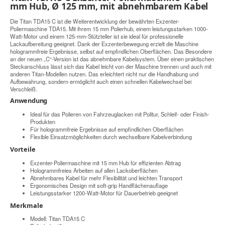
mm Hub, Ø 125 mm, mit abnehmbarem Kabel
Die Titan TDA15 C ist die Weiterentwicklung der bewährten Exzenter-
Poliermaschine TDA15. Mit ihrem 15 mm Polierhub, einem leistungsstarken 1000-
Watt-Motor und einem 125-mm-Stützteller ist sie ideal für professionelle
Lackaufbereitung geeignet. Dank der Exzenterbewegung erzielt die Maschine
hologrammfreie Ergebnisse, selbst auf empfindlichen Oberflächen. Das Besondere
an der neuen „C“-Version ist das abnehmbare Kabelsystem. Über einen praktischen
Steckanschluss lässt sich das Kabel leicht von der Maschine trennen und auch mit
anderen Titan-Modellen nutzen. Das erleichtert nicht nur die Handhabung und
Aufbewahrung, sondern ermöglicht auch einen schnellen Kabelwechsel bei
Verschleiß.
Anwendung
Ideal für das Polieren von Fahrzeuglacken mit Politur, Schleif- oder Finish-
Produkten
Für hologrammfreie Ergebnisse auf empfindlichen Oberflächen
Flexible Einsatzmöglichkeiten durch wechselbare Kabelverbindung
Vorteile
Exzenter-Poliermaschine mit 15 mm Hub für effizienten Abtrag
Hologrammfreies Arbeiten auf allen Lackoberflächen
Abnehmbares Kabel für mehr Flexibilität und leichten Transport
Ergonomisches Design mit soft-grip Handflächenauflage
Leistungsstarker 1200-Watt-Motor für Dauerbetrieb geeignet
Merkmale
Modell: Titan TDA15 C