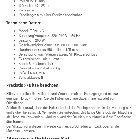
Polierhub: 15 mm
Stützteller: Ø 125 mm,
Klettsystem
Kabellänge: 8 m, über Stecker abnehmbar
Technische Daten:
Modell: TDA15 C
Spannung/Frequenz: 220–240 V ~ 50 Hz
Leistung: 1200 W
Geschwindigkeit ohne Last: 2000–5500 U/min
Durchmesser des Stütztellers: 125 mm
Befestigung von Polieraufsätzen: Mit Klettverschluss
Exzentrischer Hub: 15 mm
Kabel: 8 m, abnehmbar
Gewicht ohne Kabel: 2,6 kg
LxBxH 40x11x14
Schutzklasse: II
Praxistipp / Bitte beachten
Bitte verarbeiten Sie Polituren und Wachse stets im Kreuzgang und mit nur
geringem Druck. Führen Sie die Poliermaschine dabei immer parallel zur
Oberfläche.
Achten Sie darauf, dass der Polierteller bei der Montage korrekt in der Fassung sitzt
und sicher befestigt ist. Vermeiden Sie unbedingt, das lange Griffstück der Maschine
als Hebel zu verwenden – dadurch wird der Druck nur punktuell auf die Oberfläche
übertragen.
Bei Missachtung dieser Hinweise kann es zu Schäden am Lack oder an der
Maschine kommen.
Menzerna Polituren Set