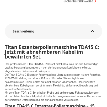
Sicherheitshinweise
Beschreibung
Titan Exzenterpoliermaschine TDA15 C:
Jetzt mit abnehmbaren Kabel im
bewährten Set.
Das professionelle Titan TDA15 C Polierset bietet alles, was für eine hochwertige
Lackaufbereitung benötigt wird – von der leistungsstarken Maschine bis zu
abgestimmten Polituren und Polierpads.
Die Titan TDA15 C Exzenter-Poliermaschine überzeugt mit einem 15 mm Polierhub,
1200 Watt Leistung und einem 125 mm Stützteller. Sie ermöglicht ein
hologrammfreies Finish, selbst auf empfindlichen Oberflächen. Das innovative
abnehmbare Kabelsystem sorgt für mehr Flexibilität, einfache Aufbewahrung und
schnellen Kabeltausch.
Mit dem Titan TDA15 C Set erhalten Profis und ambitionierte Fahrzeugaufbereiter
ein durchdachtes Komplettpaket für brillante, hologrammfreie Lackoberflächen – von
der effizienten Defektkorrektur bis zur glänzenden Versiegelung.
Titan TDA15 C Exzenter-Poliermaschine – 15