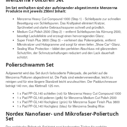
Im Set enthalten sind vier aufeinander abgestimmte Menzerna
Produkte mit jeweils 250ml Inhalt:
Menzerna Heavy Cut Compound 1000 (Step 1) - Schleifpaste zur schnellen
Beseitigung von Schleifspuren. Das Kraftpaket eliminiert Kratzer,
Sprühnebel und starke Gebrauchsspuren schnell und gründlich.
Medium Cut Polish 2500 (Step 2) – entfernt Schleifspuren bis Körnung 2500,
beseitigt Lackdefekte und erzeugt einen hervorragenden Glanz.
Super Finish Plus 3800 (Step 3) – verfeinert das Polierergebnis, entfernt
Mikrokratzer und Hologramme und sorgt für einen tiefen „Show Car“-Glanz.
Sealing Wax Protection – bildet den perfekten Abschluss mit glänzendem
Schutzfilm, der Schmutzanhaftungen reduziert und den Lack dauerhaft
schützt.
Polierschwamm Set
Aufgewertet wird das Set durch farbcodierte Polierpads, die perfekt auf die
Menzerna Polituren abgestimmt ist. Die Pads sind wiederverwendbar, leicht zu
reinigen und für eine längere Standzeit leicht anzufeuchten. Der Paddurchmesser
beträgt 140 mm, das Klettmaß 125 mm.
1 x Pad PP-GL140 schleifen (rot) für Menzerna Heavy Cut Compound 1000
1 x Pad PP-GL140 polieren (gelb) für Menzerna Medium Cut Polish 2500
1 x Pad PP-GL140 Hochglanz (grün) für Menzerna Super Finish Plus 3800
1 x Pad PP-GL140 Hochglanz (blau) für Menzerna Sealing Wax
Nordex Nanofaser- und Mikrofaser-Poliertuch
Set
Das praktische Poliertuch-Set bietet zwei hochwertige Tücher für perfekte