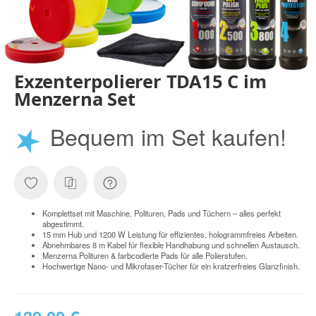
Exzenterpolierer TDA15 C im
Menzerna Set
★
Bequem im Set kaufen!
Komplettset mit Maschine, Polituren, Pads und Tüchern – alles perfekt
abgestimmt.
15 mm Hub und 1200 W Leistung für effizientes, hologrammfreies Arbeiten.
Abnehmbares 8 m Kabel für flexible Handhabung und schnellen Austausch.
Menzerna Polituren & farbcodierte Pads für alle Polierstufen.
Hochwertige Nano- und Mikrofaser-Tücher für ein kratzerfreies Glanzfinish.