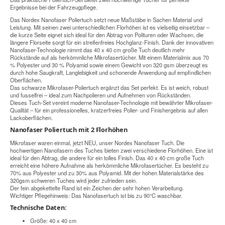
Ergebnisse bei der Fahrzeugpflege.
Das Nordex Nanofaser Poliertuch setzt neue Maßstäbe in Sachen Material und
Leistung. Mit seinen zwei unterschiedlichen Florhöhen ist es vielseitig einsetzbar –
die kurze Seite eignet sich ideal für den Abtrag von Polituren oder Wachsen, die
längere Florseite sorgt für ein streifenfreies Hochglanz-Finish. Dank der innovativen
Nanofaser-Technologie nimmt das 40 x 40 cm große Tuch deutlich mehr
Rückstände auf als herkömmliche Mikrofasertücher. Mit einem Materialmix aus 70
% Polyester und 30 % Polyamid sowie einem Gewicht von 320 gsm überzeugt es
durch hohe Saugkraft, Langlebigkeit und schonende Anwendung auf empfindlichen
Oberflächen.
Das schwarze Mikrofaser-Poliertuch ergänzt das Set perfekt. Es ist weich, robust
und fusselfrei – ideal zum Nachpolieren und Aufnehmen von Rückständen.
Dieses Tuch-Set vereint moderne Nanofaser-Technologie mit bewährter Mikrofaser-
Qualität – für ein professionelles, kratzerfreies Polier- und Finishergebnis auf allen
Lackoberflächen.
Nanofaser Poliertuch mit 2 Florhöhen
Mikrofaser waren einmal, jetzt NEU, unser Nordex Nanofaser Tuch. Die
hochwertigen Nanofasern des Tuches bieten zwei verschiedene Florhöhen. Eine ist
ideal für den Abtrag, die andere für ein tolles Finish. Das 40 x 40 cm große Tuch
erreicht eine höhere Aufnahme als herkömmliche Mikrofasertücher. Es besteht zu
70% aus Polyester und zu 30% aus Polyamid. Mit der hohen Materialstärke des
320gsm schweren Tuches wird jeder zufrieden sein.
Der fein abgekettelte Rand ist ein Zeichen der sehr hohen Verarbeitung.
Wichtiger Pflegehinweis: Das Nanofasertuch ist bis zu 90°C waschbar.
Technische Daten:
Größe: 40 x 40 cm