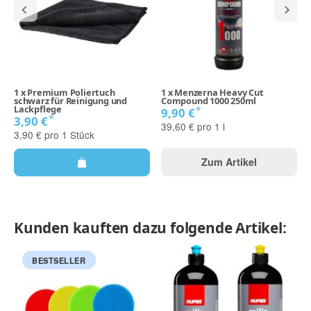
1
x
Premium Poliertuch
1
x
Menzerna Heavy Cut
schwarz für Reinigung und
Compound 1000 250ml
Lackpflege
*
9,90 €
*
3,90 €
39,60 € pro 1 l
3,90 € pro 1 Stück
Zum Artikel
Kunden kauften dazu folgende Artikel:
BESTSELLER