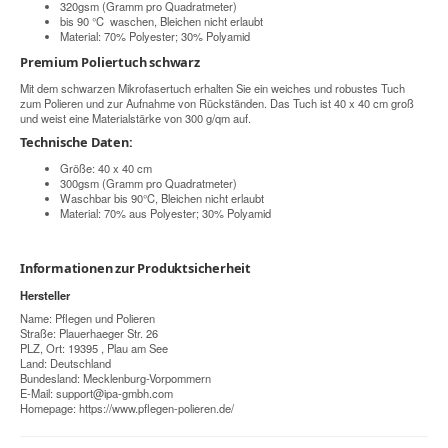
320gsm (Gramm pro Quadratmeter)
bis 90 °C waschen, Bleichen nicht erlaubt
Material: 70% Polyester; 30% Polyamid
Premium Poliertuch schwarz
Mit dem schwarzen Mikrofasertuch erhalten Sie ein weiches und robustes Tuch
zum Polieren und zur Aufnahme von Rückständen. Das Tuch ist 40 x 40 cm groß
und weist eine Materialstärke von 300 g/qm auf.
Technische Daten:
Größe: 40 x 40 cm
300gsm (Gramm pro Quadratmeter)
Waschbar bis 90°C, Bleichen nicht erlaubt
Material: 70% aus Polyester; 30% Polyamid
Informationen zur Produktsicherheit
Hersteller
Name: Pflegen und Polieren
Straße: Plauerhaeger Str. 26
PLZ, Ort: 19395 , Plau am See
Land: Deutschland
Bundesland: Mecklenburg-Vorpommern
E-Mail:
support@ipa-gmbh.com
Homepage:
https://www.pflegen-polieren.de/