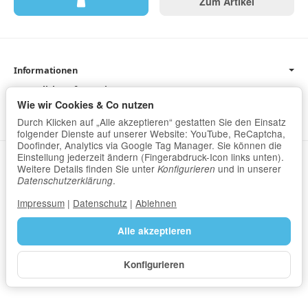
Zum Artikel
Informationen
Gesetzliche Informationen
Wie wir Cookies & Co nutzen
Newsletter
Durch Klicken auf „Alle akzeptieren“ gestatten Sie den Einsatz
folgender Dienste auf unserer Website: YouTube, ReCaptcha,
Doofinder, Analytics via Google Tag Manager. Sie können die
Einstellung jederzeit ändern (Fingerabdruck-Icon links unten).
Datenschutz
•
Impressum
Weitere Details finden Sie unter
und in unserer
Konfigurieren
.
Datenschutzerklärung
Vertrag widerrufen
Impressum
|
Datenschutz
|
Ablehnen
Alle akzeptieren
Konfigurieren
*
Alle Preise inkl. gesetzlicher USt., zzgl.
Versand
© I.P.A. GmbH