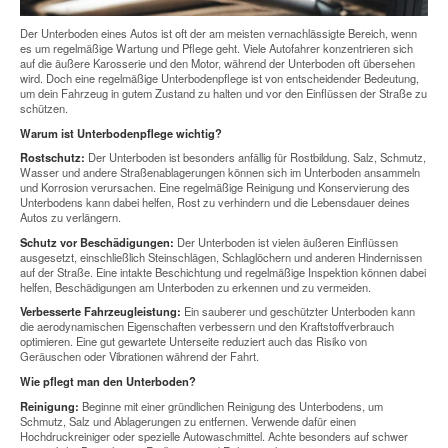
Der Unterboden eines Autos ist oft der am meisten vernachlässigte Bereich, wenn
es um regelmäßige Wartung und Pflege geht. Viele Autofahrer konzentrieren sich
auf die äußere Karosserie und den Motor, während der Unterboden oft übersehen
wird. Doch eine regelmäßige Unterbodenpflege ist von entscheidender Bedeutung,
um dein Fahrzeug in gutem Zustand zu halten und vor den Einflüssen der Straße zu
schützen.
Warum ist Unterbodenpflege wichtig?
Rostschutz:
Der Unterboden ist besonders anfällig für Rostbildung. Salz, Schmutz,
Wasser und andere Straßenablagerungen können sich im Unterboden ansammeln
und Korrosion verursachen. Eine regelmäßige Reinigung und Konservierung des
Unterbodens kann dabei helfen, Rost zu verhindern und die Lebensdauer deines
Autos zu verlängern.
Schutz vor Beschädigungen:
Der Unterboden ist vielen äußeren Einflüssen
ausgesetzt, einschließlich Steinschlägen, Schlaglöchern und anderen Hindernissen
auf der Straße. Eine intakte Beschichtung und regelmäßige Inspektion können dabei
helfen, Beschädigungen am Unterboden zu erkennen und zu vermeiden.
Verbesserte Fahrzeugleistung:
Ein sauberer und geschützter Unterboden kann
die aerodynamischen Eigenschaften verbessern und den Kraftstoffverbrauch
optimieren. Eine gut gewartete Unterseite reduziert auch das Risiko von
Geräuschen oder Vibrationen während der Fahrt.
Wie pflegt man den Unterboden?
Reinigung:
Beginne mit einer gründlichen Reinigung des Unterbodens, um
Schmutz, Salz und Ablagerungen zu entfernen. Verwende dafür einen
Hochdruckreiniger oder spezielle Autowaschmittel. Achte besonders auf schwer