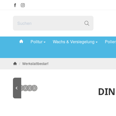
#custom.linkHome#
Politur
Wachs & Versiegelung
Polie
/
Werkstattbedarf
Startseite
DIN