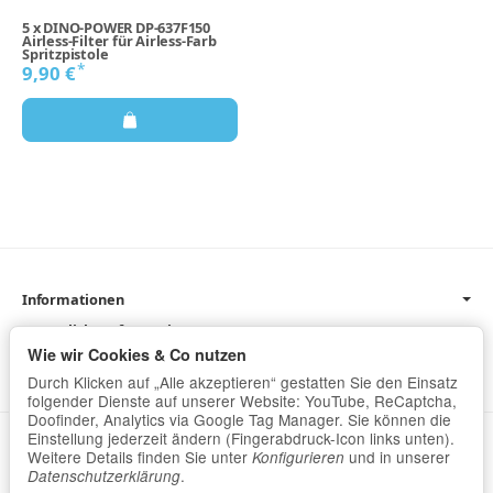
5
x
DINO-POWER DP-637F150
Airless-Filter für Airless-Farb
Spritzpistole
*
9,90 €
Informationen
Gesetzliche Informationen
Wie wir Cookies & Co nutzen
Newsletter
Durch Klicken auf „Alle akzeptieren“ gestatten Sie den Einsatz
folgender Dienste auf unserer Website: YouTube, ReCaptcha,
Doofinder, Analytics via Google Tag Manager. Sie können die
Einstellung jederzeit ändern (Fingerabdruck-Icon links unten).
Datenschutz
•
Impressum
Weitere Details finden Sie unter
und in unserer
Konfigurieren
.
Datenschutzerklärung
Vertrag widerrufen