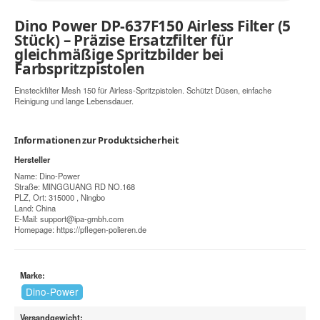
Dino Power DP-637F150 Airless Filter (5
Stück) – Präzise Ersatzfilter für
gleichmäßige Spritzbilder bei
Farbspritzpistolen
Einsteckfilter Mesh 150 für Airless-Spritzpistolen. Schützt Düsen, einfache
Reinigung und lange Lebensdauer.
Informationen zur Produktsicherheit
Hersteller
Name: Dino-Power
Straße: MINGGUANG RD NO.168
PLZ, Ort: 315000 , Ningbo
Land: China
E-Mail:
support@ipa-gmbh.com
Homepage:
https://pflegen-polieren.de
Marke:
Dino-Power
Versandgewicht: