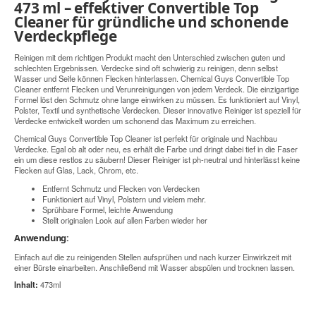
473 ml – effektiver Convertible Top
Cleaner für gründliche und schonende
Verdeckpflege
Reinigen mit dem richtigen Produkt macht den Unterschied zwischen guten und
schlechten Ergebnissen. Verdecke sind oft schwierig zu reinigen, denn selbst
Wasser und Seife können Flecken hinterlassen. Chemical Guys Convertible Top
Cleaner entfernt Flecken und Verunreinigungen von jedem Verdeck. Die einzigartige
Formel löst den Schmutz ohne lange einwirken zu müssen. Es funktioniert auf Vinyl,
Polster, Textil und synthetische Verdecken. Dieser innovative Reiniger ist speziell für
Verdecke entwickelt worden um schonend das Maximum zu erreichen.
Chemical Guys Convertible Top Cleaner ist perfekt für originale und Nachbau
Verdecke. Egal ob alt oder neu, es erhält die Farbe und dringt dabei tief in die Faser
ein um diese restlos zu säubern! Dieser Reiniger ist ph-neutral und hinterlässt keine
Flecken auf Glas, Lack, Chrom, etc.
Entfernt Schmutz und Flecken von Verdecken
Funktioniert auf Vinyl, Polstern und vielem mehr.
Sprühbare Formel, leichte Anwendung
Stellt originalen Look auf allen Farben wieder her
Anwendung:
Einfach auf die zu reinigenden Stellen aufsprühen und nach kurzer Einwirkzeit mit
einer Bürste einarbeiten. Anschließend mit Wasser abspülen und trocknen lassen.
Inhalt:
473ml