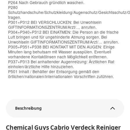
P264 Nach Gebrauch gründlich waschen.
P280
Schutzhandschuhe/Schutzkleidung/Augenschutz/Gesichtsschutz/Ge
tragen.
P301+P312 BEI VERSCHLUCKEN: Bei Unwohlsein
GIFTINFORMATIONSZENTRUM/Arzt/… anrufen.
P304+P340+P312 BEI EINATMEN: Die Person an die frische
Luft bringen und für ungehinderte Atmung sorgen. Bei
Unwohlsein GIFTINFORMATIONSZENTRUM/Arzt/… anrufen.
P305+P351+P338 BEI KONTAKT MIT DEN AUGEN: Einige
Minuten lang behutsam mit Wasser ausspülen. Eventuell
vorhandene Kontaktlinsen nach Möglichkeit entfernen.
P337+P313 Bei anhaltender Augenreizung: Ärztlichen Rat
einholen/ärztliche Hilfe hinzuziehen.
P501 Inhalt / Behälter der Entsorgung gemäß den
örtlichen/nationalen/internationalen Vorschriften zuführen.
Beschreibung
Chemical Guys Cabrio Verdeck Reiniger