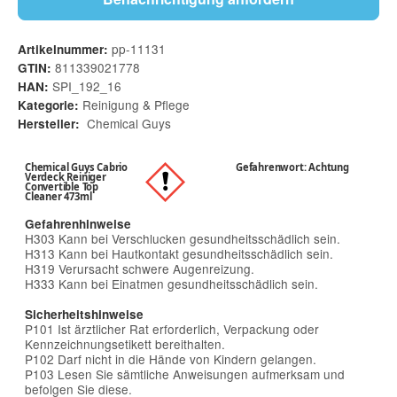
pp-11131
Artikelnummer:
811339021778
GTIN:
SPI_192_16
HAN:
Reinigung & Pflege
Kategorie:
Chemical Guys
Hersteller:
Chemical Guys Cabrio
Gefahrenwort: Achtung
Verdeck Reiniger
Convertible Top
Cleaner 473ml
Gefahrenhinweise
H303 Kann bei Verschlucken gesundheitsschädlich sein.
H313 Kann bei Hautkontakt gesundheitsschädlich sein.
H319 Verursacht schwere Augenreizung.
H333 Kann bei Einatmen gesundheitsschädlich sein.
Sicherheitshinweise
P101 Ist ärztlicher Rat erforderlich, Verpackung oder
Kennzeichnungsetikett bereithalten.
P102 Darf nicht in die Hände von Kindern gelangen.
P103 Lesen Sie sämtliche Anweisungen aufmerksam und
befolgen Sie diese.