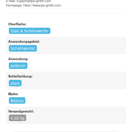
E-Mail:
support@ipa-gmbh.com
Homepage:
https://www.ipa-gmbh.com
Oberfläche:
Glas & Scheinwerfer
Anwendungsgebiet:
Scheinwerfer
Anwendung:
polieren
Schleifwirkung:
stark
Marke:
Batoca
Versandgewicht:
0,02 kg