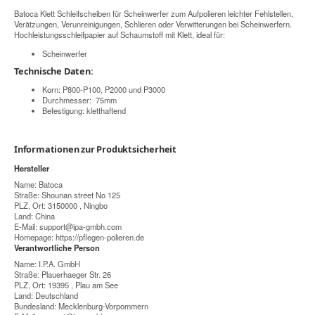
Batoca Klett Schleifscheiben für Scheinwerfer zum Aufpolieren leichter Fehlstellen,
Verätzungen, Verunreinigungen, Schlieren oder Verwitterungen bei Scheinwerfern.
Hochleistungsschleifpapier auf Schaumstoff mit Klett, ideal für:
Scheinwerfer
Technische Daten:
Korn: P800-P100, P2000 und P3000
Durchmesser: 75mm
Befestigung: kletthaftend
Informationen zur Produktsicherheit
Hersteller
Name: Batoca
Straße: Shounan street No 125
PLZ, Ort: 3150000 , Ningbo
Land: China
E-Mail:
support@ipa-gmbh.com
Homepage:
https://pflegen-polieren.de
Verantwortliche Person
Name: I.P.A. GmbH
Straße: Plauerhaeger Str. 26
PLZ, Ort: 19395 , Plau am See
Land: Deutschland
Bundesland: Mecklenburg-Vorpommern