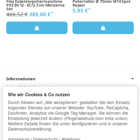
Flex Exzenterpoliermaschine
Polierteller Ø 75mm M14 Spot
PXE 80 12 - EC/2.5 im Menzerna
Repair
Set
*
5,95 €
*
466,52 €
389,00 €
Informationen
Gesetzliche Informationen
Wie wir Cookies & Co nutzen
Newsletter
Durch Klicken auf „Alle akzeptieren“ gestatten Sie den Einsatz
folgender Dienste auf unserer Website: YouTube, ReCaptcha,
Doofinder, Analytics via Google Tag Manager. Sie können die
Einstellung jederzeit ändern (Fingerabdruck-Icon links unten).
Datenschutz
•
Impressum
Weitere Details finden Sie unter
und in unserer
Konfigurieren
.
Datenschutzerklärung
Vertrag widerrufen
Impressum
|
Datenschutz
|
Ablehnen