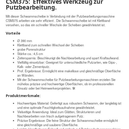
CSM375: Effektives Werkzeug zur
Putzbearbeitung.
Mit dieser Schwammscheibe in Verbindung mit der Putzbearbeitungsmaschine
CSM375 arbeiten sie sehr effizient . Die Schwammscheibe ist mit Klettband
versehen, so das ein schneller Wechsle der Scheiben gewährleistet ist.
Vorteile
Ø 390 mm
Klettband zum schnellen Wechsel der Scheiben
grobe Porenstruktur
Stärke ca.: 4,5 cm
Zeitersparnis: Beschleunigt die Nachbearbeitung und spart Kraftaufwand.
Vielfältig einsetzbar: Geeignet für unterschiedliche Putzarten, wie Gips-,
Kalk- oder Zementputz.
Prof. Ergebnisse: Ermöglicht eine makellose und gleichmäßige Oberfläche
an Wänden.
Mit der Schwammscheibe für Putzbearbeitungsmaschinen erzielen Sie
mühelos präzise und hochwertige Oberflächen, ob im professionellen
Einsatz oder bei Heimwerkerprojekten. 🛠️
Produktmerkmale:
Hochwertiges Material: Gefertigt aus robustem Schwamm, der langlebig ist
und eine optimale Feuchtigkeitsaufnahme gewährleistet.
Vielseitige Anwendung: Ideal zum Glätten, Strukturieren und
Nachbearbeiten von frisch aufgetragenem Putz.
Präzise Ergebnisse: Die feine Struktur der Schwammscheibe ermöglicht
eine gleichmäßige und saubere Oberfläche.