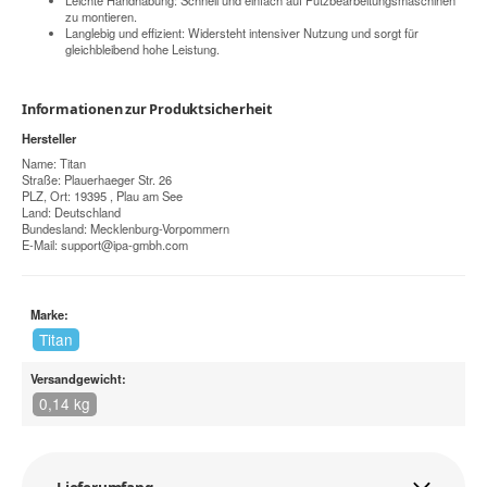
Leichte Handhabung: Schnell und einfach auf Putzbearbeitungsmaschinen
zu montieren.
Langlebig und effizient: Widersteht intensiver Nutzung und sorgt für
gleichbleibend hohe Leistung.
Informationen zur Produktsicherheit
Hersteller
Name: Titan
Straße: Plauerhaeger Str. 26
PLZ, Ort: 19395 , Plau am See
Land: Deutschland
Bundesland: Mecklenburg-Vorpommern
E-Mail:
support@ipa-gmbh.com
Marke:
Titan
Versandgewicht:
0,14 kg